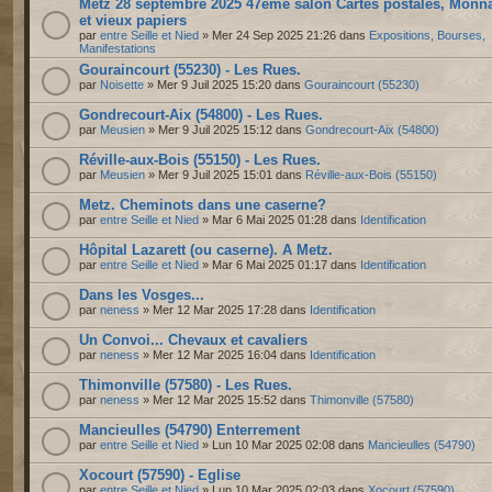
Metz 28 septembre 2025 47ème salon Cartes postales, Monn
et vieux papiers
par
entre Seille et Nied
» Mer 24 Sep 2025 21:26 dans
Expositions, Bourses,
Manifestations
Gouraincourt (55230) - Les Rues.
par
Noisette
» Mer 9 Juil 2025 15:20 dans
Gouraincourt (55230)
Gondrecourt-Aix (54800) - Les Rues.
par
Meusien
» Mer 9 Juil 2025 15:12 dans
Gondrecourt-Aix (54800)
Réville-aux-Bois (55150) - Les Rues.
par
Meusien
» Mer 9 Juil 2025 15:01 dans
Réville-aux-Bois (55150)
Metz. Cheminots dans une caserne?
par
entre Seille et Nied
» Mar 6 Mai 2025 01:28 dans
Identification
Hôpital Lazarett (ou caserne). A Metz.
par
entre Seille et Nied
» Mar 6 Mai 2025 01:17 dans
Identification
Dans les Vosges...
par
neness
» Mer 12 Mar 2025 17:28 dans
Identification
Un Convoi... Chevaux et cavaliers
par
neness
» Mer 12 Mar 2025 16:04 dans
Identification
Thimonville (57580) - Les Rues.
par
neness
» Mer 12 Mar 2025 15:52 dans
Thimonville (57580)
Mancieulles (54790) Enterrement
par
entre Seille et Nied
» Lun 10 Mar 2025 02:08 dans
Mancieulles (54790)
Xocourt (57590) - Eglise
par
entre Seille et Nied
» Lun 10 Mar 2025 02:03 dans
Xocourt (57590)