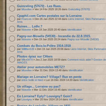
Guinzeling (57670) - Les Rues.
par
Mosellan
» Ven 14 Fév 2025 18:26 dans
Guinzeling (57670)
Cpaphil.com Cartes postales sur la Lorraine
par
Francois
» Dim 26 Jan 2025 22:44 dans
Liens Internet, Sites Partenaires 
Amis
Ruines.... Lothr.?
par
Noisette
» Dim 19 Jan 2025 20:40 dans
Identification
Pagny-sur-Moselle (54530) - Incendie du 22.8.1915.
par
Noisette
» Dim 19 Jan 2025 20:24 dans
Pagny-sur-Moselle (54530)
Combats du Bois-le-Prêtre 1914-1918
par
WillBen539
» Dim 19 Jan 2025 20:06 dans
Liens Internet, Sites Partenaire
Amis
Photos épiez sur CHiers
par
Mike0879
» Jeu 2 Jan 2025 18:59 dans
Comment nous aider? Gestion d
IMAGES.
Atelier pour automobiles METZ?
par
Mosellan
» Mar 31 Déc 2024 13:48 dans
Identification
Mariage en Lorraine? Village? Rue en pente
par
entre Seille et Nied
» Lun 16 Déc 2024 14:20 dans
Identification
Un village... Lorraine ou pas?
par
Noisette
» Mer 11 Déc 2024 15:45 dans
Identification
En Lorraine? Eply? Louvigny? Goin?
par
Louvigny
» Mer 20 Nov 2024 19:14 dans
Identification
Region de Lunéville. Village en 1931