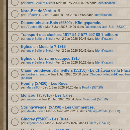
par
entre Seille et Nied
» Mer 18 Fév 2026 02:25 dans
Identification
Nord-Est de Verdun.
par
Frédéric RADET
» Jeu 29 Jan 2026 17:58 dans
Identification
Deuxnouds-aux-Bois (55300) - Königsparade.
par
Argonne55
» Mar 6 Jan 2026 19:29 dans
Deuxnouds-aux-Bois (55300)
Transport des cloches. 1917 54 ? 57? 55? 08 ? ailleurs
par
entre Seille et Nied
» Ven 2 Jan 2026 10:45 dans
Identification
Eglise en Moselle ? 1916
par
entre Seille et Nied
» Ven 2 Jan 2026 10:41 dans
Identification
Eglise en Lorraine occupée 1915
par
entre Seille et Nied
» Ven 2 Jan 2026 10:21 dans
Identification
Chaumont-devant-Damvillers (55150) - Le Château de la Plac
par
bertrand_metz
» Jeu 1 Jan 2026 20:30 dans
Chaumont-devant-Damviller
(55150)
Pouilly (57420) - Les Rues.
par
Marcel88
» Jeu 1 Jan 2026 20:26 dans
Pouilly (57420)
Moncourt (57810) - Les Cafés.
par
saulnois
» Jeu 11 Déc 2025 20:34 dans
Moncourt (57810)
Stiring-Wendel (57350) - Les Commerces.
par
Malatourien
» Mar 25 Nov 2025 22:08 dans
Stiring-Wendel (57350)
Gincrey (55400) - Les Rues.
par
Argonne55
» Mar 25 Nov 2025 16:48 dans
Gincrey (55400)