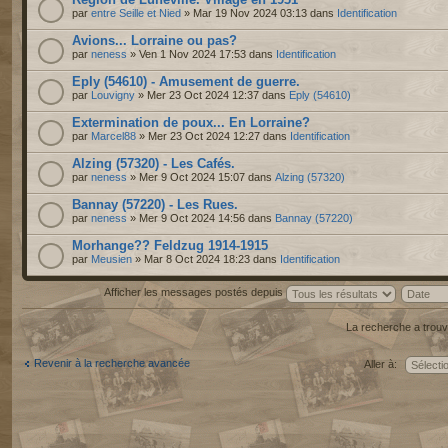
par
entre Seille et Nied
» Mar 19 Nov 2024 03:13 dans
Identification
Avions... Lorraine ou pas?
par
neness
» Ven 1 Nov 2024 17:53 dans
Identification
Eply (54610) - Amusement de guerre.
par
Louvigny
» Mer 23 Oct 2024 12:37 dans
Eply (54610)
Extermination de poux... En Lorraine?
par
Marcel88
» Mer 23 Oct 2024 12:27 dans
Identification
Alzing (57320) - Les Cafés.
par
neness
» Mer 9 Oct 2024 15:07 dans
Alzing (57320)
Bannay (57220) - Les Rues.
par
neness
» Mer 9 Oct 2024 14:56 dans
Bannay (57220)
Morhange?? Feldzug 1914-1915
par
Meusien
» Mar 8 Oct 2024 18:23 dans
Identification
Afficher les messages postés depuis
La recherche a trouv
Revenir à la recherche avancée
Aller à: