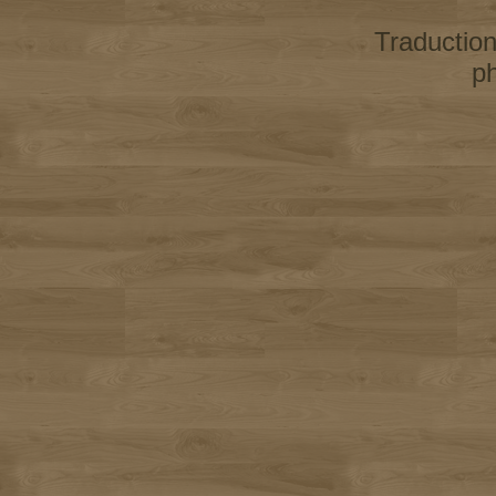
Traductio
p