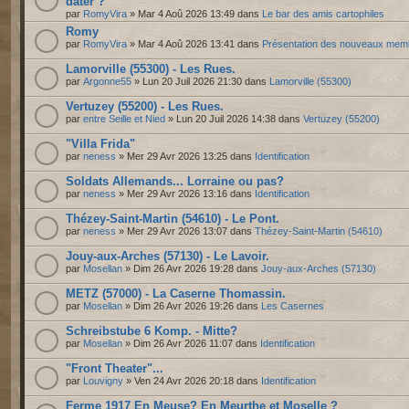
dater ?
par
RomyVira
» Mar 4 Aoû 2026 13:49 dans
Le bar des amis cartophiles
Romy
par
RomyVira
» Mar 4 Aoû 2026 13:41 dans
Présentation des nouveaux mem
Lamorville (55300) - Les Rues.
par
Argonne55
» Lun 20 Juil 2026 21:30 dans
Lamorville (55300)
Vertuzey (55200) - Les Rues.
par
entre Seille et Nied
» Lun 20 Juil 2026 14:38 dans
Vertuzey (55200)
"Villa Frida"
par
neness
» Mer 29 Avr 2026 13:25 dans
Identification
Soldats Allemands... Lorraine ou pas?
par
neness
» Mer 29 Avr 2026 13:16 dans
Identification
Thézey-Saint-Martin (54610) - Le Pont.
par
neness
» Mer 29 Avr 2026 13:07 dans
Thézey-Saint-Martin (54610)
Jouy-aux-Arches (57130) - Le Lavoir.
par
Mosellan
» Dim 26 Avr 2026 19:28 dans
Jouy-aux-Arches (57130)
METZ (57000) - La Caserne Thomassin.
par
Mosellan
» Dim 26 Avr 2026 19:26 dans
Les Casernes
Schreibstube 6 Komp. - Mitte?
par
Mosellan
» Dim 26 Avr 2026 11:07 dans
Identification
"Front Theater"...
par
Louvigny
» Ven 24 Avr 2026 20:18 dans
Identification
Ferme 1917 En Meuse? En Meurthe et Moselle ?