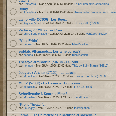
dater ?
par
RomyVira
» Mar 4 Aoû 2026 13:49 dans
Le bar des amis cartophiles
Romy
par
RomyVira
» Mar 4 Aoû 2026 13:41 dans
Présentation des nouveaux mem
Lamorville (55300) - Les Rues.
par
Argonne55
» Lun 20 Juil 2026 21:30 dans
Lamorville (55300)
Vertuzey (55200) - Les Rues.
par
entre Seille et Nied
» Lun 20 Juil 2026 14:38 dans
Vertuzey (55200)
"Villa Frida"
par
neness
» Mer 29 Avr 2026 13:25 dans
Identification
Soldats Allemands... Lorraine ou pas?
par
neness
» Mer 29 Avr 2026 13:16 dans
Identification
Thézey-Saint-Martin (54610) - Le Pont.
par
neness
» Mer 29 Avr 2026 13:07 dans
Thézey-Saint-Martin (54610)
Jouy-aux-Arches (57130) - Le Lavoir.
par
Mosellan
» Dim 26 Avr 2026 19:28 dans
Jouy-aux-Arches (57130)
METZ (57000) - La Caserne Thomassin.
par
Mosellan
» Dim 26 Avr 2026 19:26 dans
Les Casernes
Schreibstube 6 Komp. - Mitte?
par
Mosellan
» Dim 26 Avr 2026 11:07 dans
Identification
"Front Theater"...
par
Louvigny
» Ven 24 Avr 2026 20:18 dans
Identification
Ferme 1917 En Meuse? En Meurthe et Moselle ?