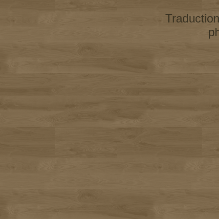
Traductio
p