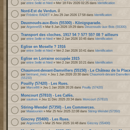
par
entre Seille et Nied
» Mer 18 Fév 2026 02:25 dans
Identification
Nord-Est de Verdun.
par
Frédéric RADET
» Jeu 29 Jan 2026 17:58 dans
Identification
Deuxnouds-aux-Bois (55300) - Königsparade.
par
Argonne55
» Mar 6 Jan 2026 19:29 dans
Deuxnouds-aux-Bois (55300)
Transport des cloches. 1917 54 ? 57? 55? 08 ? ailleurs
par
entre Seille et Nied
» Ven 2 Jan 2026 10:45 dans
Identification
Eglise en Moselle ? 1916
par
entre Seille et Nied
» Ven 2 Jan 2026 10:41 dans
Identification
Eglise en Lorraine occupée 1915
par
entre Seille et Nied
» Ven 2 Jan 2026 10:21 dans
Identification
Chaumont-devant-Damvillers (55150) - Le Château de la Plac
par
bertrand_metz
» Jeu 1 Jan 2026 20:30 dans
Chaumont-devant-Damviller
(55150)
Pouilly (57420) - Les Rues.
par
Marcel88
» Jeu 1 Jan 2026 20:26 dans
Pouilly (57420)
Moncourt (57810) - Les Cafés.
par
saulnois
» Jeu 11 Déc 2025 20:34 dans
Moncourt (57810)
Stiring-Wendel (57350) - Les Commerces.
par
Malatourien
» Mar 25 Nov 2025 22:08 dans
Stiring-Wendel (57350)
Gincrey (55400) - Les Rues.
par
Argonne55
» Mar 25 Nov 2025 16:48 dans
Gincrey (55400)