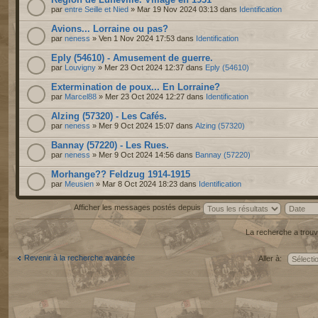
par
entre Seille et Nied
» Mar 19 Nov 2024 03:13 dans
Identification
Avions... Lorraine ou pas?
par
neness
» Ven 1 Nov 2024 17:53 dans
Identification
Eply (54610) - Amusement de guerre.
par
Louvigny
» Mer 23 Oct 2024 12:37 dans
Eply (54610)
Extermination de poux... En Lorraine?
par
Marcel88
» Mer 23 Oct 2024 12:27 dans
Identification
Alzing (57320) - Les Cafés.
par
neness
» Mer 9 Oct 2024 15:07 dans
Alzing (57320)
Bannay (57220) - Les Rues.
par
neness
» Mer 9 Oct 2024 14:56 dans
Bannay (57220)
Morhange?? Feldzug 1914-1915
par
Meusien
» Mar 8 Oct 2024 18:23 dans
Identification
Afficher les messages postés depuis
La recherche a trouv
Revenir à la recherche avancée
Aller à: