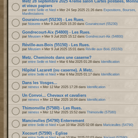
Metz 28 septembre 2025 47ème salon Cartes postales, Monn
et vieux papiers
par
entre Seille et Nied
» Mer 24 Sep 2025 21:26 dans
Expositions, Bourses,
Manifestations
Gouraincourt (55230) - Les Rues.
par
Noisette
» Mer 9 Juil 2025 15:20 dans
Gouraincourt (55230)
Gondrecourt-Aix (54800) - Les Rues.
par
Meusien
» Mer 9 Juil 2025 15:12 dans
Gondrecourt-Aix (54800)
Réville-aux-Bois (55150) - Les Rues.
par
Meusien
» Mer 9 Juil 2025 15:01 dans
Réville-aux-Bois (55150)
Metz. Cheminots dans une caserne?
par
entre Seille et Nied
» Mar 6 Mai 2025 01:28 dans
Identification
Hôpital Lazarett (ou caserne). A Metz.
par
entre Seille et Nied
» Mar 6 Mai 2025 01:17 dans
Identification
Dans les Vosges...
par
neness
» Mer 12 Mar 2025 17:28 dans
Identification
Un Convoi... Chevaux et cavaliers
par
neness
» Mer 12 Mar 2025 16:04 dans
Identification
Thimonville (57580) - Les Rues.
par
neness
» Mer 12 Mar 2025 15:52 dans
Thimonville (57580)
Mancieulles (54790) Enterrement
par
entre Seille et Nied
» Lun 10 Mar 2025 02:08 dans
Mancieulles (54790)
Xocourt (57590) - Eglise
par
entre Seille et Nied
» Lun 10 Mar 2025 02:03 dans
Xocourt (57590)