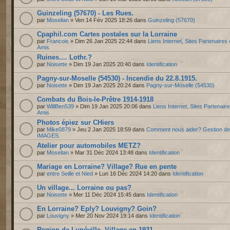
Guinzeling (57670) - Les Rues.
par
Mosellan
» Ven 14 Fév 2025 18:26 dans
Guinzeling (57670)
Cpaphil.com Cartes postales sur la Lorraine
par
Francois
» Dim 26 Jan 2025 22:44 dans
Liens Internet, Sites Partenaires 
Amis
Ruines.... Lothr.?
par
Noisette
» Dim 19 Jan 2025 20:40 dans
Identification
Pagny-sur-Moselle (54530) - Incendie du 22.8.1915.
par
Noisette
» Dim 19 Jan 2025 20:24 dans
Pagny-sur-Moselle (54530)
Combats du Bois-le-Prêtre 1914-1918
par
WillBen539
» Dim 19 Jan 2025 20:06 dans
Liens Internet, Sites Partenaire
Amis
Photos épiez sur CHiers
par
Mike0879
» Jeu 2 Jan 2025 18:59 dans
Comment nous aider? Gestion d
IMAGES.
Atelier pour automobiles METZ?
par
Mosellan
» Mar 31 Déc 2024 13:48 dans
Identification
Mariage en Lorraine? Village? Rue en pente
par
entre Seille et Nied
» Lun 16 Déc 2024 14:20 dans
Identification
Un village... Lorraine ou pas?
par
Noisette
» Mer 11 Déc 2024 15:45 dans
Identification
En Lorraine? Eply? Louvigny? Goin?
par
Louvigny
» Mer 20 Nov 2024 19:14 dans
Identification
Region de Lunéville. Village en 1931