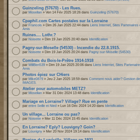
Guinzeling (57670) - Les Rues.
par
Mosellan
» Ven 14 Fév 2025 18:26 dans
Guinzeling (57670)
Cpaphil.com Cartes postales sur la Lorraine
par
Francois
» Dim 26 Jan 2025 22:44 dans
Liens Internet, Sites Partenaires 
Amis
Ruines.... Lothr.?
par
Noisette
» Dim 19 Jan 2025 20:40 dans
Identification
Pagny-sur-Moselle (54530) - Incendie du 22.8.1915.
par
Noisette
» Dim 19 Jan 2025 20:24 dans
Pagny-sur-Moselle (54530)
Combats du Bois-le-Prêtre 1914-1918
par
WillBen539
» Dim 19 Jan 2025 20:06 dans
Liens Internet, Sites Partenaire
Amis
Photos épiez sur CHiers
par
Mike0879
» Jeu 2 Jan 2025 18:59 dans
Comment nous aider? Gestion d
IMAGES.
Atelier pour automobiles METZ?
par
Mosellan
» Mar 31 Déc 2024 13:48 dans
Identification
Mariage en Lorraine? Village? Rue en pente
par
entre Seille et Nied
» Lun 16 Déc 2024 14:20 dans
Identification
Un village... Lorraine ou pas?
par
Noisette
» Mer 11 Déc 2024 15:45 dans
Identification
En Lorraine? Eply? Louvigny? Goin?
par
Louvigny
» Mer 20 Nov 2024 19:14 dans
Identification
Region de Lunéville. Village en 1931