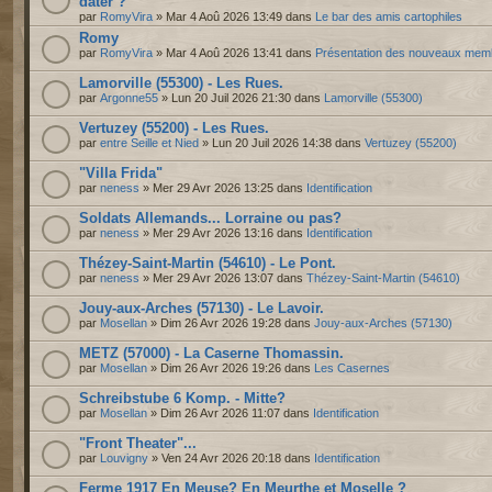
dater ?
par
RomyVira
» Mar 4 Aoû 2026 13:49 dans
Le bar des amis cartophiles
Romy
par
RomyVira
» Mar 4 Aoû 2026 13:41 dans
Présentation des nouveaux mem
Lamorville (55300) - Les Rues.
par
Argonne55
» Lun 20 Juil 2026 21:30 dans
Lamorville (55300)
Vertuzey (55200) - Les Rues.
par
entre Seille et Nied
» Lun 20 Juil 2026 14:38 dans
Vertuzey (55200)
"Villa Frida"
par
neness
» Mer 29 Avr 2026 13:25 dans
Identification
Soldats Allemands... Lorraine ou pas?
par
neness
» Mer 29 Avr 2026 13:16 dans
Identification
Thézey-Saint-Martin (54610) - Le Pont.
par
neness
» Mer 29 Avr 2026 13:07 dans
Thézey-Saint-Martin (54610)
Jouy-aux-Arches (57130) - Le Lavoir.
par
Mosellan
» Dim 26 Avr 2026 19:28 dans
Jouy-aux-Arches (57130)
METZ (57000) - La Caserne Thomassin.
par
Mosellan
» Dim 26 Avr 2026 19:26 dans
Les Casernes
Schreibstube 6 Komp. - Mitte?
par
Mosellan
» Dim 26 Avr 2026 11:07 dans
Identification
"Front Theater"...
par
Louvigny
» Ven 24 Avr 2026 20:18 dans
Identification
Ferme 1917 En Meuse? En Meurthe et Moselle ?