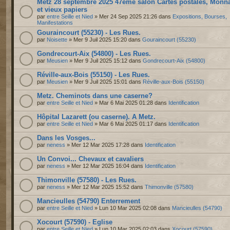
Metz 28 septembre 2025 47ème salon Cartes postales, Monn
et vieux papiers
par
entre Seille et Nied
» Mer 24 Sep 2025 21:26 dans
Expositions, Bourses,
Manifestations
Gouraincourt (55230) - Les Rues.
par
Noisette
» Mer 9 Juil 2025 15:20 dans
Gouraincourt (55230)
Gondrecourt-Aix (54800) - Les Rues.
par
Meusien
» Mer 9 Juil 2025 15:12 dans
Gondrecourt-Aix (54800)
Réville-aux-Bois (55150) - Les Rues.
par
Meusien
» Mer 9 Juil 2025 15:01 dans
Réville-aux-Bois (55150)
Metz. Cheminots dans une caserne?
par
entre Seille et Nied
» Mar 6 Mai 2025 01:28 dans
Identification
Hôpital Lazarett (ou caserne). A Metz.
par
entre Seille et Nied
» Mar 6 Mai 2025 01:17 dans
Identification
Dans les Vosges...
par
neness
» Mer 12 Mar 2025 17:28 dans
Identification
Un Convoi... Chevaux et cavaliers
par
neness
» Mer 12 Mar 2025 16:04 dans
Identification
Thimonville (57580) - Les Rues.
par
neness
» Mer 12 Mar 2025 15:52 dans
Thimonville (57580)
Mancieulles (54790) Enterrement
par
entre Seille et Nied
» Lun 10 Mar 2025 02:08 dans
Mancieulles (54790)
Xocourt (57590) - Eglise
par
entre Seille et Nied
» Lun 10 Mar 2025 02:03 dans
Xocourt (57590)