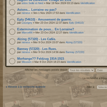
par
entre Seille et Nied
» Mar 19 Nov 2024 03:13 dans
Identification
Avions... Lorraine ou pas?
par
neness
» Ven 1 Nov 2024 17:53 dans
Identification
Eply (54610) - Amusement de guerre.
par
Louvigny
» Mer 23 Oct 2024 12:37 dans
Eply (54610)
Extermination de poux... En Lorraine?
par
Marcel88
» Mer 23 Oct 2024 12:27 dans
Identification
Alzing (57320) - Les Cafés.
par
neness
» Mer 9 Oct 2024 15:07 dans
Alzing (57320)
Bannay (57220) - Les Rues.
par
neness
» Mer 9 Oct 2024 14:56 dans
Bannay (57220)
Morhange?? Feldzug 1914-1915
par
Meusien
» Mar 8 Oct 2024 18:23 dans
Identification
Afficher les messages postés depuis
La recherche a trouv
Revenir à la recherche avancée
Aller à: