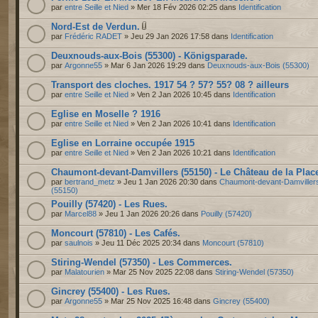
par
entre Seille et Nied
» Mer 18 Fév 2026 02:25 dans
Identification
Nord-Est de Verdun.
par
Frédéric RADET
» Jeu 29 Jan 2026 17:58 dans
Identification
Deuxnouds-aux-Bois (55300) - Königsparade.
par
Argonne55
» Mar 6 Jan 2026 19:29 dans
Deuxnouds-aux-Bois (55300)
Transport des cloches. 1917 54 ? 57? 55? 08 ? ailleurs
par
entre Seille et Nied
» Ven 2 Jan 2026 10:45 dans
Identification
Eglise en Moselle ? 1916
par
entre Seille et Nied
» Ven 2 Jan 2026 10:41 dans
Identification
Eglise en Lorraine occupée 1915
par
entre Seille et Nied
» Ven 2 Jan 2026 10:21 dans
Identification
Chaumont-devant-Damvillers (55150) - Le Château de la Plac
par
bertrand_metz
» Jeu 1 Jan 2026 20:30 dans
Chaumont-devant-Damviller
(55150)
Pouilly (57420) - Les Rues.
par
Marcel88
» Jeu 1 Jan 2026 20:26 dans
Pouilly (57420)
Moncourt (57810) - Les Cafés.
par
saulnois
» Jeu 11 Déc 2025 20:34 dans
Moncourt (57810)
Stiring-Wendel (57350) - Les Commerces.
par
Malatourien
» Mar 25 Nov 2025 22:08 dans
Stiring-Wendel (57350)
Gincrey (55400) - Les Rues.
par
Argonne55
» Mar 25 Nov 2025 16:48 dans
Gincrey (55400)