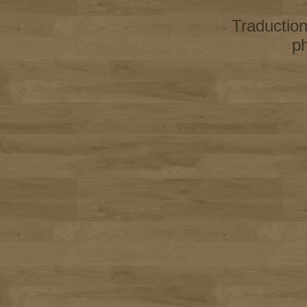
Traductio
p