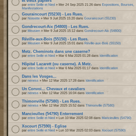
et vieux papiers
par
entre Seille et Nied
» Mer 24 Sep 2025 21:26 dans
Expositions, Bourses,
Manifestations
Gouraincourt (55230) - Les Rues.
par
Noisette
» Mer 9 Juil 2025 15:20 dans
Gouraincourt (55230)
Gondrecourt-Aix (54800) - Les Rues.
par
Meusien
» Mer 9 Juil 2025 15:12 dans
Gondrecourt-Aix (54800)
Réville-aux-Bois (55150) - Les Rues.
par
Meusien
» Mer 9 Juil 2025 15:01 dans
Réville-aux-Bois (55150)
Metz. Cheminots dans une caserne?
par
entre Seille et Nied
» Mar 6 Mai 2025 01:28 dans
Identification
Hôpital Lazarett (ou caserne). A Metz.
par
entre Seille et Nied
» Mar 6 Mai 2025 01:17 dans
Identification
Dans les Vosges...
par
neness
» Mer 12 Mar 2025 17:28 dans
Identification
Un Convoi... Chevaux et cavaliers
par
neness
» Mer 12 Mar 2025 16:04 dans
Identification
Thimonville (57580) - Les Rues.
par
neness
» Mer 12 Mar 2025 15:52 dans
Thimonville (57580)
Mancieulles (54790) Enterrement
par
entre Seille et Nied
» Lun 10 Mar 2025 02:08 dans
Mancieulles (54790)
Xocourt (57590) - Eglise
par
entre Seille et Nied
» Lun 10 Mar 2025 02:03 dans
Xocourt (57590)