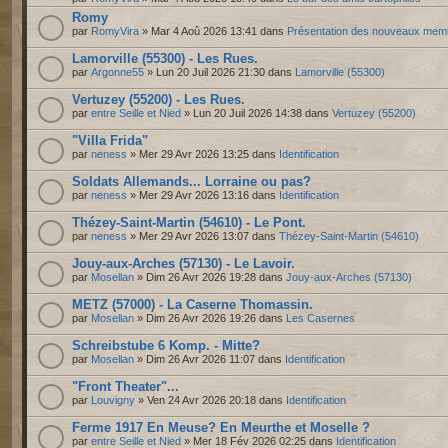
Romy
par
RomyVira
» Mar 4 Aoû 2026 13:41 dans
Présentation des nouveaux mem
Lamorville (55300) - Les Rues.
par
Argonne55
» Lun 20 Juil 2026 21:30 dans
Lamorville (55300)
Vertuzey (55200) - Les Rues.
par
entre Seille et Nied
» Lun 20 Juil 2026 14:38 dans
Vertuzey (55200)
"Villa Frida"
par
neness
» Mer 29 Avr 2026 13:25 dans
Identification
Soldats Allemands... Lorraine ou pas?
par
neness
» Mer 29 Avr 2026 13:16 dans
Identification
Thézey-Saint-Martin (54610) - Le Pont.
par
neness
» Mer 29 Avr 2026 13:07 dans
Thézey-Saint-Martin (54610)
Jouy-aux-Arches (57130) - Le Lavoir.
par
Mosellan
» Dim 26 Avr 2026 19:28 dans
Jouy-aux-Arches (57130)
METZ (57000) - La Caserne Thomassin.
par
Mosellan
» Dim 26 Avr 2026 19:26 dans
Les Casernes
Schreibstube 6 Komp. - Mitte?
par
Mosellan
» Dim 26 Avr 2026 11:07 dans
Identification
"Front Theater"...
par
Louvigny
» Ven 24 Avr 2026 20:18 dans
Identification
Ferme 1917 En Meuse? En Meurthe et Moselle ?
par
entre Seille et Nied
» Mer 18 Fév 2026 02:25 dans
Identification