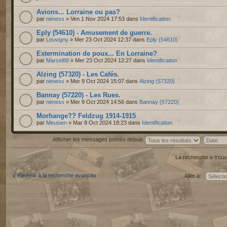
Avions... Lorraine ou pas?
par
neness
» Ven 1 Nov 2024 17:53 dans
Identification
Eply (54610) - Amusement de guerre.
par
Louvigny
» Mer 23 Oct 2024 12:37 dans
Eply (54610)
Extermination de poux... En Lorraine?
par
Marcel88
» Mer 23 Oct 2024 12:27 dans
Identification
Alzing (57320) - Les Cafés.
par
neness
» Mer 9 Oct 2024 15:07 dans
Alzing (57320)
Bannay (57220) - Les Rues.
par
neness
» Mer 9 Oct 2024 14:56 dans
Bannay (57220)
Morhange?? Feldzug 1914-1915
par
Meusien
» Mar 8 Oct 2024 18:23 dans
Identification
Afficher les messages postés depuis
La recherche a trouv
Revenir à la recherche avancée
Aller à: