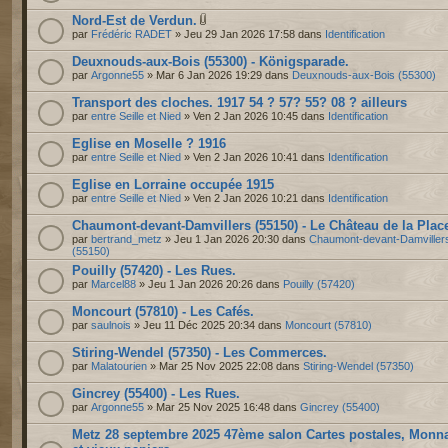
Nord-Est de Verdun.
par
Frédéric RADET
» Jeu 29 Jan 2026 17:58 dans
Identification
Deuxnouds-aux-Bois (55300) - Königsparade.
par
Argonne55
» Mar 6 Jan 2026 19:29 dans
Deuxnouds-aux-Bois (55300)
Transport des cloches. 1917 54 ? 57? 55? 08 ? ailleurs
par
entre Seille et Nied
» Ven 2 Jan 2026 10:45 dans
Identification
Eglise en Moselle ? 1916
par
entre Seille et Nied
» Ven 2 Jan 2026 10:41 dans
Identification
Eglise en Lorraine occupée 1915
par
entre Seille et Nied
» Ven 2 Jan 2026 10:21 dans
Identification
Chaumont-devant-Damvillers (55150) - Le Château de la Plac
par
bertrand_metz
» Jeu 1 Jan 2026 20:30 dans
Chaumont-devant-Damviller
(55150)
Pouilly (57420) - Les Rues.
par
Marcel88
» Jeu 1 Jan 2026 20:26 dans
Pouilly (57420)
Moncourt (57810) - Les Cafés.
par
saulnois
» Jeu 11 Déc 2025 20:34 dans
Moncourt (57810)
Stiring-Wendel (57350) - Les Commerces.
par
Malatourien
» Mar 25 Nov 2025 22:08 dans
Stiring-Wendel (57350)
Gincrey (55400) - Les Rues.
par
Argonne55
» Mar 25 Nov 2025 16:48 dans
Gincrey (55400)
Metz 28 septembre 2025 47ème salon Cartes postales, Monn