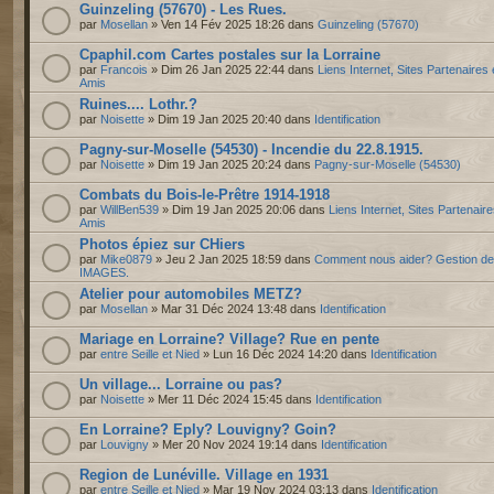
Guinzeling (57670) - Les Rues.
par
Mosellan
» Ven 14 Fév 2025 18:26 dans
Guinzeling (57670)
Cpaphil.com Cartes postales sur la Lorraine
par
Francois
» Dim 26 Jan 2025 22:44 dans
Liens Internet, Sites Partenaires 
Amis
Ruines.... Lothr.?
par
Noisette
» Dim 19 Jan 2025 20:40 dans
Identification
Pagny-sur-Moselle (54530) - Incendie du 22.8.1915.
par
Noisette
» Dim 19 Jan 2025 20:24 dans
Pagny-sur-Moselle (54530)
Combats du Bois-le-Prêtre 1914-1918
par
WillBen539
» Dim 19 Jan 2025 20:06 dans
Liens Internet, Sites Partenaire
Amis
Photos épiez sur CHiers
par
Mike0879
» Jeu 2 Jan 2025 18:59 dans
Comment nous aider? Gestion d
IMAGES.
Atelier pour automobiles METZ?
par
Mosellan
» Mar 31 Déc 2024 13:48 dans
Identification
Mariage en Lorraine? Village? Rue en pente
par
entre Seille et Nied
» Lun 16 Déc 2024 14:20 dans
Identification
Un village... Lorraine ou pas?
par
Noisette
» Mer 11 Déc 2024 15:45 dans
Identification
En Lorraine? Eply? Louvigny? Goin?
par
Louvigny
» Mer 20 Nov 2024 19:14 dans
Identification
Region de Lunéville. Village en 1931
par
entre Seille et Nied
» Mar 19 Nov 2024 03:13 dans
Identification