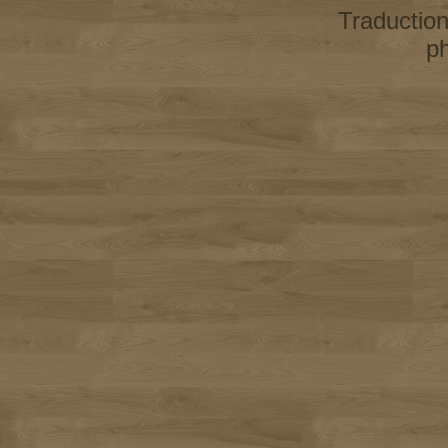
Traductio
p