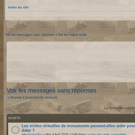
Index du site
Voir les messages sans réponses
•
Voir les sujets actifs
Voir les messages sans réponses
Revenir à la recherche avancée
La recherche a trouv
SUJETS
Les visites virtuelles de monuments peuvent-elles aider pou
dater ?
par
RomyVira
» Mar 4 Aoû 2026 13:49 dans
Le bar des amis cartophiles