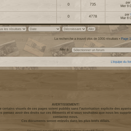
pa
0
735
Mer 9 
par
0
4778
Mar 8 
La recherche a trouvé plus de 1000 résultats •
Page
1
Aller à:
L’équipe du f
AVERTISSEMENT!
ue certains visuels de ces pages soient publiés sans l'autorisation explicite des ayants
us pensez avoir des droits sur ces éléments et si vous souhaitez que nous les suppri
contactez-nous.
Ces documents seront enlevés dans les plus brefs délais.
Développé par
phpBB
® Forum Software © phpBB Group