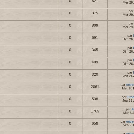
0
621
Mer 29 
pa
0
375
Mer 29 
pa
0
809
Mer 29 
par
0
691
Dim 26 
par
0
345
Dim 26 
par
0
409
Dim 26 
par
0
320
Ven 24 
par
entre
0
2061
Mer 18 
par
Fré
0
538
Jeu 29 
par
A
0
1769
Mar 6 
par
entre
0
658
Ven 2 
par
entre