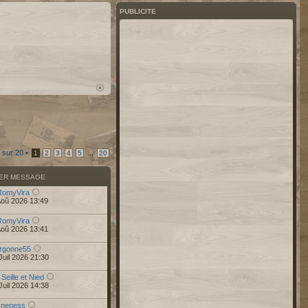
PUBLICITE
sur
20
•
...
1
2
3
4
5
20
IER MESSAGE
RomyVira
Aoû 2026 13:49
RomyVira
Aoû 2026 13:41
rgonne55
Juil 2026 21:30
 Seille et Nied
Juil 2026 14:38
r
neness