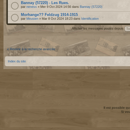
Bannay (57220) - Les Rues.
par
neness
» Mer 9 Oct 2024 14:56 dans
Bannay (57220)
Morhange?? Feldzug 1914-1915
par
Meusien
» Mar 8 Oct 2024 18:23 dans
Identification
Afficher les messages postés depuis
Revenir à la recherche avancée
Index du site
Il est possible q
Si vo