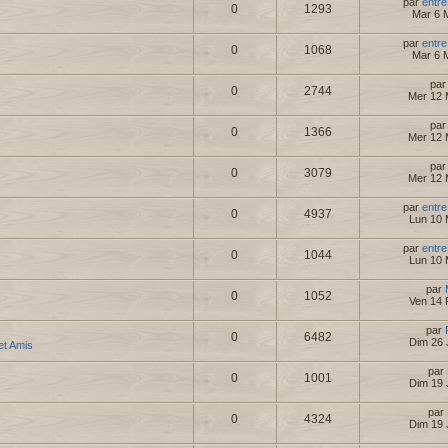
par
entre
0
1293
Mar 6 
par
entre
0
1068
Mar 6 
pa
0
2744
Mer 12 
pa
0
1366
Mer 12 
pa
0
3079
Mer 12 
par
entre
0
4937
Lun 10 
par
entre
0
1044
Lun 10 
par
0
1052
Ven 14 
par
0
6482
Dim 26 
 et Amis
par
0
1001
Dim 19 
par
0
4324
Dim 19 