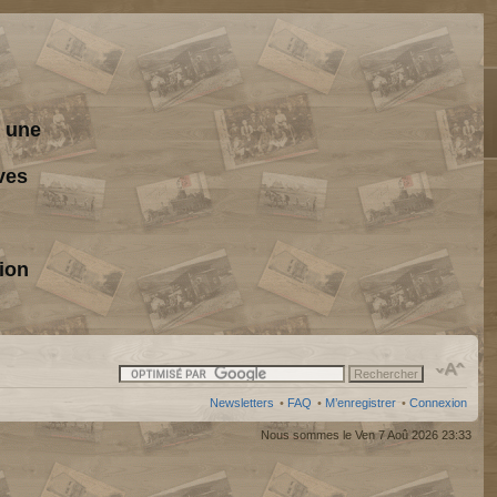
s une
ves
ion
Newsletters
•
FAQ
•
M’enregistrer
•
Connexion
Nous sommes le Ven 7 Aoû 2026 23:33