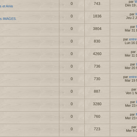
par
W
0
743
Dim 19 
es et Amis
par
0
1836
Jeu 2 
es IMAGES.
par
0
3804
Mar 31 
par
entre
0
830
Lun 16 
par
0
4260
Mer 11 
par
0
736
Mer 20 
par
entre
0
730
Mar 19 
pa
0
887
Ven 1 
par
0
3280
Mer 23 
par
0
760
Mer 23 
pa
0
723
Mer 9 