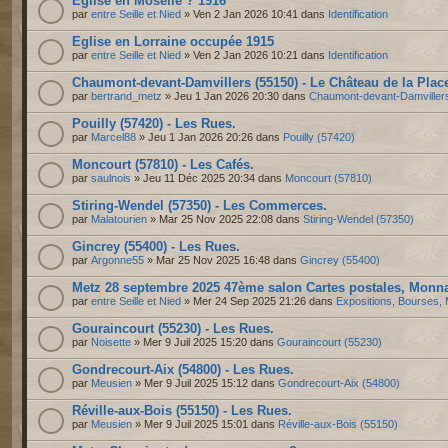
Eglise en Moselle ? 1916
par
entre Seille et Nied
» Ven 2 Jan 2026 10:41 dans
Identification
Eglise en Lorraine occupée 1915
par
entre Seille et Nied
» Ven 2 Jan 2026 10:21 dans
Identification
Chaumont-devant-Damvillers (55150) - Le Château de la Plac
par
bertrand_metz
» Jeu 1 Jan 2026 20:30 dans
Chaumont-devant-Damviller
Pouilly (57420) - Les Rues.
par
Marcel88
» Jeu 1 Jan 2026 20:26 dans
Pouilly (57420)
Moncourt (57810) - Les Cafés.
par
saulnois
» Jeu 11 Déc 2025 20:34 dans
Moncourt (57810)
Stiring-Wendel (57350) - Les Commerces.
par
Malatourien
» Mar 25 Nov 2025 22:08 dans
Stiring-Wendel (57350)
Gincrey (55400) - Les Rues.
par
Argonne55
» Mar 25 Nov 2025 16:48 dans
Gincrey (55400)
Metz 28 septembre 2025 47ème salon Cartes postales, Monnai
par
entre Seille et Nied
» Mer 24 Sep 2025 21:26 dans
Expositions, Bourses, 
Gouraincourt (55230) - Les Rues.
par
Noisette
» Mer 9 Juil 2025 15:20 dans
Gouraincourt (55230)
Gondrecourt-Aix (54800) - Les Rues.
par
Meusien
» Mer 9 Juil 2025 15:12 dans
Gondrecourt-Aix (54800)
Réville-aux-Bois (55150) - Les Rues.
par
Meusien
» Mer 9 Juil 2025 15:01 dans
Réville-aux-Bois (55150)