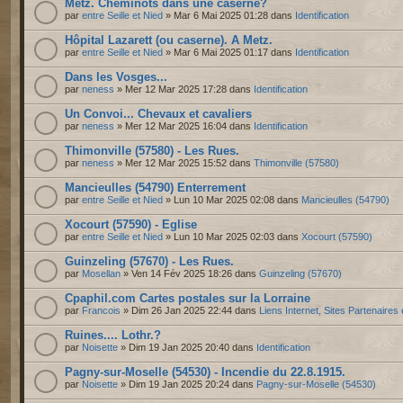
Metz. Cheminots dans une caserne?
par
entre Seille et Nied
» Mar 6 Mai 2025 01:28 dans
Identification
Hôpital Lazarett (ou caserne). A Metz.
par
entre Seille et Nied
» Mar 6 Mai 2025 01:17 dans
Identification
Dans les Vosges...
par
neness
» Mer 12 Mar 2025 17:28 dans
Identification
Un Convoi... Chevaux et cavaliers
par
neness
» Mer 12 Mar 2025 16:04 dans
Identification
Thimonville (57580) - Les Rues.
par
neness
» Mer 12 Mar 2025 15:52 dans
Thimonville (57580)
Mancieulles (54790) Enterrement
par
entre Seille et Nied
» Lun 10 Mar 2025 02:08 dans
Mancieulles (54790)
Xocourt (57590) - Eglise
par
entre Seille et Nied
» Lun 10 Mar 2025 02:03 dans
Xocourt (57590)
Guinzeling (57670) - Les Rues.
par
Mosellan
» Ven 14 Fév 2025 18:26 dans
Guinzeling (57670)
Cpaphil.com Cartes postales sur la Lorraine
par
Francois
» Dim 26 Jan 2025 22:44 dans
Liens Internet, Sites Partenaires
Ruines.... Lothr.?
par
Noisette
» Dim 19 Jan 2025 20:40 dans
Identification
Pagny-sur-Moselle (54530) - Incendie du 22.8.1915.
par
Noisette
» Dim 19 Jan 2025 20:24 dans
Pagny-sur-Moselle (54530)