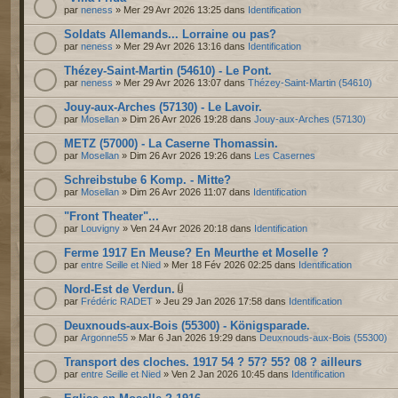
par
neness
» Mer 29 Avr 2026 13:25 dans
Identification
Soldats Allemands... Lorraine ou pas?
par
neness
» Mer 29 Avr 2026 13:16 dans
Identification
Thézey-Saint-Martin (54610) - Le Pont.
par
neness
» Mer 29 Avr 2026 13:07 dans
Thézey-Saint-Martin (54610)
Jouy-aux-Arches (57130) - Le Lavoir.
par
Mosellan
» Dim 26 Avr 2026 19:28 dans
Jouy-aux-Arches (57130)
METZ (57000) - La Caserne Thomassin.
par
Mosellan
» Dim 26 Avr 2026 19:26 dans
Les Casernes
Schreibstube 6 Komp. - Mitte?
par
Mosellan
» Dim 26 Avr 2026 11:07 dans
Identification
"Front Theater"...
par
Louvigny
» Ven 24 Avr 2026 20:18 dans
Identification
Ferme 1917 En Meuse? En Meurthe et Moselle ?
par
entre Seille et Nied
» Mer 18 Fév 2026 02:25 dans
Identification
Nord-Est de Verdun.
par
Frédéric RADET
» Jeu 29 Jan 2026 17:58 dans
Identification
Deuxnouds-aux-Bois (55300) - Königsparade.
par
Argonne55
» Mar 6 Jan 2026 19:29 dans
Deuxnouds-aux-Bois (55300)
Transport des cloches. 1917 54 ? 57? 55? 08 ? ailleurs
par
entre Seille et Nied
» Ven 2 Jan 2026 10:45 dans
Identification