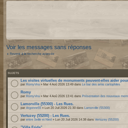
Voir les messages sans réponses
Revenir à la recherche avancée
SUJETS
Les visites virtuelles de monuments peuvent-elles aider pour
par
RomyVira
» Mar 4 Aoû 2026 13:49 dans
Le bar des amis cartophiles
Romy
par
RomyVira
» Mar 4 Aoû 2026 13:41 dans
Présentation des nouveaux mem
Lamorville (55300) - Les Rues.
par
Argonne55
» Lun 20 Juil 2026 21:30 dans
Lamorville (55300)
Vertuzey (55200) - Les Rues.
par
entre Seille et Nied
» Lun 20 Juil 2026 14:38 dans
Vertuzey (55200)
"Villa Frida"