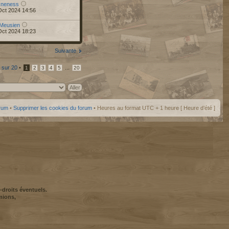
r
neness
Oct 2024 14:56
Meusien
Oct 2024 18:23
Suivante
sur
20
•
...
1
2
3
4
5
20
orum
•
Supprimer les cookies du forum
• Heures au format UTC + 1 heure [ Heure d’été ]
-droits éventuels.
mions,