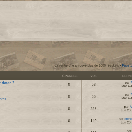
La recherche a trouvé plus de 1000 résultats •
Page
1
RÉPONSES
VUS
DERN
 dater ?
par
0
53
Mar 4 
par
0
55
Mar 4 
bres
par
A
0
258
Lun 20 
par
entre
0
149
Lun 20 
pa