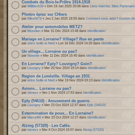
Combats du Bois-le-Prêtre 1914-1918
par
WillBen539
» Dim 19 Jan 2025 20:06 dans
Liens Internet, Sites Partenair
Photos épiez sur CHiers
par
Mike0879
» Jeu 2 Jan 2025 18:59 dans
Comment nous aider? Gestion d
Atelier pour automobiles METZ?
par
Mosellan
» Mar 31 Déc 2024 13:48 dans
Identification
Mariage en Lorraine? Village? Rue en pente
par
entre Seille et Nied
» Lun 16 Déc 2024 14:20 dans
Identification
Un village... Lorraine ou pas?
par
Noisette
» Mer 11 Déc 2024 15:45 dans
Identification
En Lorraine? Eply? Louvigny? Goin?
par
Louvigny
» Mer 20 Nov 2024 19:14 dans
Identification
Region de Lunéville. Village en 1931
par
entre Seille et Nied
» Mar 19 Nov 2024 03:13 dans
Identification
Avions... Lorraine ou pas?
par
neness
» Ven 1 Nov 2024 17:53 dans
Identification
Eply (54610) - Amusement de guerre.
par
Louvigny
» Mer 23 Oct 2024 12:37 dans
Eply (54610)
Extermination de poux... En Lorraine?
par
Marcel88
» Mer 23 Oct 2024 12:27 dans
Identification
Alzing (57320) - Les Cafés.
par
neness
» Mer 9 Oct 2024 15:07 dans
Alzing (57320)