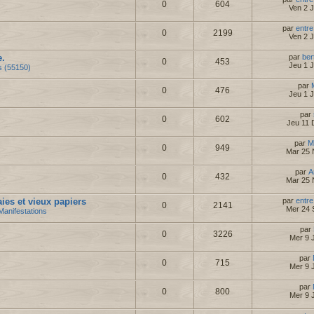
0
604
Ven 2 
par
entre
0
2199
Ven 2 
e.
par
ber
0
453
Jeu 1 
s (55150)
par
0
476
Jeu 1 
par
0
602
Jeu 11 
par
M
0
949
Mar 25 
par
A
0
432
Mar 25 
es et vieux papiers
par
entre
0
2141
Mer 24 
Manifestations
par
0
3226
Mer 9 J
par
0
715
Mer 9 J
par
0
800
Mer 9 J