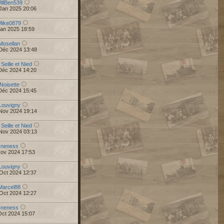
illBen539
Jan 2025 20:06
Mike0879
Jan 2025 18:59
Mosellan
Déc 2024 13:48
 Seille et Nied
Déc 2024 14:20
Noisette
Déc 2024 15:45
Louvigny
Nov 2024 19:14
 Seille et Nied
Nov 2024 03:13
r
neness
Nov 2024 17:53
Louvigny
Oct 2024 12:37
Marcel88
Oct 2024 12:27
r
neness
Oct 2024 15:07