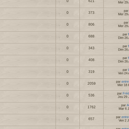
0
621
Mer 29 
pa
0
373
Mer 29 
pa
0
806
Mer 29 
par
0
688
Dim 26 
par
0
343
Dim 26 
par
0
408
Dim 26 
par
0
319
Ven 24 
par
entre
0
2059
Mer 18 
par
Fré
0
536
Jeu 29 
par
A
0
1762
Mar 6 
par
entre
0
657
Ven 2 
par
entre