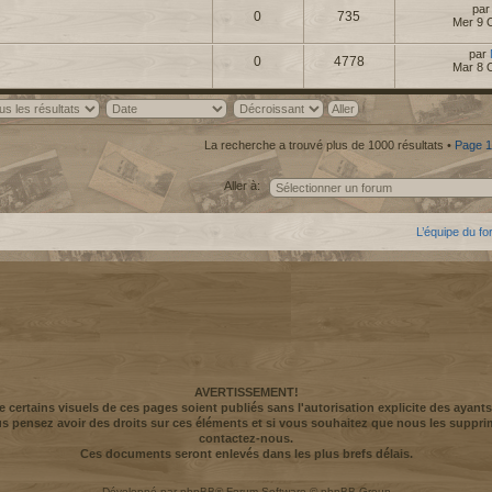
pa
0
735
Mer 9 
par
0
4778
Mar 8 
La recherche a trouvé plus de 1000 résultats •
Page
1
Aller à:
L’équipe du f
AVERTISSEMENT!
ue certains visuels de ces pages soient publiés sans l'autorisation explicite des ayants
us pensez avoir des droits sur ces éléments et si vous souhaitez que nous les suppri
contactez-nous.
Ces documents seront enlevés dans les plus brefs délais.
Développé par
phpBB
® Forum Software © phpBB Group