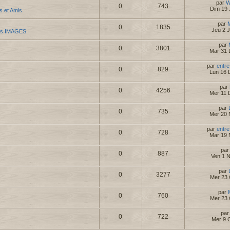
par
W
0
743
Dim 19 
es et Amis
par
0
1835
Jeu 2 
es IMAGES.
par
0
3801
Mar 31 
par
entre
0
829
Lun 16 
par
0
4256
Mer 11 
par
0
735
Mer 20 
par
entre
0
728
Mar 19 
pa
0
887
Ven 1 
par
0
3277
Mer 23 
par
0
760
Mer 23 
pa
0
722
Mer 9 