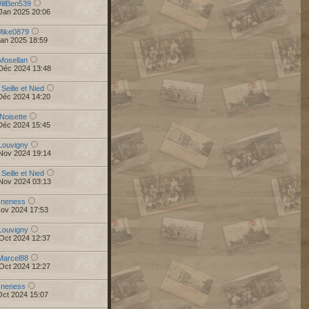
illBen539
Jan 2025 20:06
Mike0879
Jan 2025 18:59
Mosellan
Déc 2024 13:48
 Seille et Nied
Déc 2024 14:20
Noisette
Déc 2024 15:45
Louvigny
Nov 2024 19:14
 Seille et Nied
Nov 2024 03:13
r
neness
Nov 2024 17:53
Louvigny
Oct 2024 12:37
Marcel88
Oct 2024 12:27
r
neness
Oct 2024 15:07