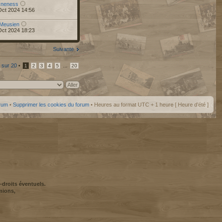
r
neness
Oct 2024 14:56
Meusien
Oct 2024 18:23
Suivante
sur
20
•
...
1
2
3
4
5
20
orum
•
Supprimer les cookies du forum
• Heures au format UTC + 1 heure [ Heure d’été ]
-droits éventuels.
mions,