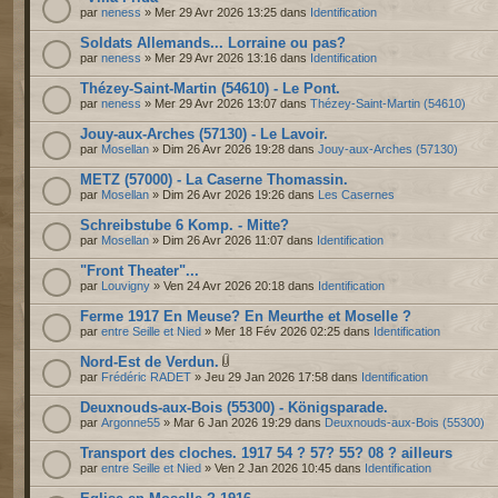
par
neness
» Mer 29 Avr 2026 13:25 dans
Identification
Soldats Allemands... Lorraine ou pas?
par
neness
» Mer 29 Avr 2026 13:16 dans
Identification
Thézey-Saint-Martin (54610) - Le Pont.
par
neness
» Mer 29 Avr 2026 13:07 dans
Thézey-Saint-Martin (54610)
Jouy-aux-Arches (57130) - Le Lavoir.
par
Mosellan
» Dim 26 Avr 2026 19:28 dans
Jouy-aux-Arches (57130)
METZ (57000) - La Caserne Thomassin.
par
Mosellan
» Dim 26 Avr 2026 19:26 dans
Les Casernes
Schreibstube 6 Komp. - Mitte?
par
Mosellan
» Dim 26 Avr 2026 11:07 dans
Identification
"Front Theater"...
par
Louvigny
» Ven 24 Avr 2026 20:18 dans
Identification
Ferme 1917 En Meuse? En Meurthe et Moselle ?
par
entre Seille et Nied
» Mer 18 Fév 2026 02:25 dans
Identification
Nord-Est de Verdun.
par
Frédéric RADET
» Jeu 29 Jan 2026 17:58 dans
Identification
Deuxnouds-aux-Bois (55300) - Königsparade.
par
Argonne55
» Mar 6 Jan 2026 19:29 dans
Deuxnouds-aux-Bois (55300)
Transport des cloches. 1917 54 ? 57? 55? 08 ? ailleurs
par
entre Seille et Nied
» Ven 2 Jan 2026 10:45 dans
Identification