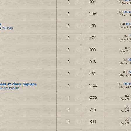
0
604
Ven 2 
par
entre
0
2194
Ven 2 
e.
par
ber
0
450
Jeu 1 
s (55150)
par
0
474
Jeu 1 
par
0
600
Jeu 11 
par
M
0
948
Mar 25 
par
A
0
432
Mar 25 
es et vieux papiers
par
entre
0
2138
Mer 24 
Manifestations
par
0
3225
Mer 9 J
par
0
715
Mer 9 J
par
0
800
Mer 9 J