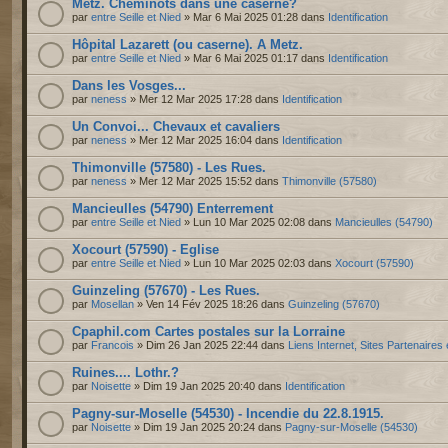
Metz. Cheminots dans une caserne?
par
entre Seille et Nied
» Mar 6 Mai 2025 01:28 dans
Identification
Hôpital Lazarett (ou caserne). A Metz.
par
entre Seille et Nied
» Mar 6 Mai 2025 01:17 dans
Identification
Dans les Vosges...
par
neness
» Mer 12 Mar 2025 17:28 dans
Identification
Un Convoi... Chevaux et cavaliers
par
neness
» Mer 12 Mar 2025 16:04 dans
Identification
Thimonville (57580) - Les Rues.
par
neness
» Mer 12 Mar 2025 15:52 dans
Thimonville (57580)
Mancieulles (54790) Enterrement
par
entre Seille et Nied
» Lun 10 Mar 2025 02:08 dans
Mancieulles (54790)
Xocourt (57590) - Eglise
par
entre Seille et Nied
» Lun 10 Mar 2025 02:03 dans
Xocourt (57590)
Guinzeling (57670) - Les Rues.
par
Mosellan
» Ven 14 Fév 2025 18:26 dans
Guinzeling (57670)
Cpaphil.com Cartes postales sur la Lorraine
par
Francois
» Dim 26 Jan 2025 22:44 dans
Liens Internet, Sites Partenaires
Ruines.... Lothr.?
par
Noisette
» Dim 19 Jan 2025 20:40 dans
Identification
Pagny-sur-Moselle (54530) - Incendie du 22.8.1915.
par
Noisette
» Dim 19 Jan 2025 20:24 dans
Pagny-sur-Moselle (54530)