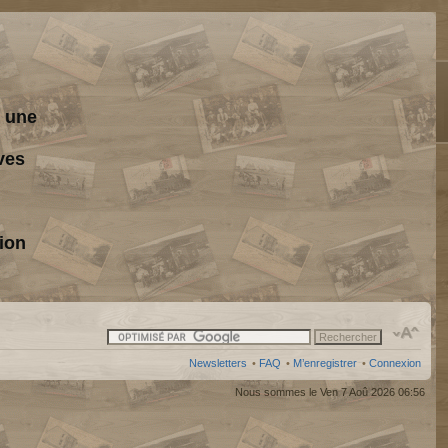
s une
ves
ion
Newsletters
•
FAQ
•
M’enregistrer
•
Connexion
Nous sommes le Ven 7 Aoû 2026 06:56