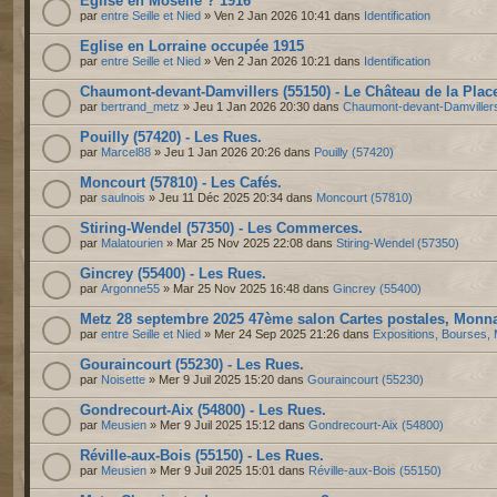
Eglise en Moselle ? 1916
par
entre Seille et Nied
» Ven 2 Jan 2026 10:41 dans
Identification
Eglise en Lorraine occupée 1915
par
entre Seille et Nied
» Ven 2 Jan 2026 10:21 dans
Identification
Chaumont-devant-Damvillers (55150) - Le Château de la Plac
par
bertrand_metz
» Jeu 1 Jan 2026 20:30 dans
Chaumont-devant-Damviller
Pouilly (57420) - Les Rues.
par
Marcel88
» Jeu 1 Jan 2026 20:26 dans
Pouilly (57420)
Moncourt (57810) - Les Cafés.
par
saulnois
» Jeu 11 Déc 2025 20:34 dans
Moncourt (57810)
Stiring-Wendel (57350) - Les Commerces.
par
Malatourien
» Mar 25 Nov 2025 22:08 dans
Stiring-Wendel (57350)
Gincrey (55400) - Les Rues.
par
Argonne55
» Mar 25 Nov 2025 16:48 dans
Gincrey (55400)
Metz 28 septembre 2025 47ème salon Cartes postales, Monnai
par
entre Seille et Nied
» Mer 24 Sep 2025 21:26 dans
Expositions, Bourses, 
Gouraincourt (55230) - Les Rues.
par
Noisette
» Mer 9 Juil 2025 15:20 dans
Gouraincourt (55230)
Gondrecourt-Aix (54800) - Les Rues.
par
Meusien
» Mer 9 Juil 2025 15:12 dans
Gondrecourt-Aix (54800)
Réville-aux-Bois (55150) - Les Rues.
par
Meusien
» Mer 9 Juil 2025 15:01 dans
Réville-aux-Bois (55150)