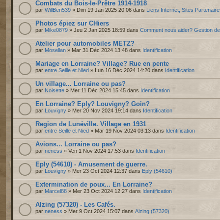
Combats du Bois-le-Prêtre 1914-1918
par
WillBen539
» Dim 19 Jan 2025 20:06 dans
Liens Internet, Sites Partenair
Photos épiez sur CHiers
par
Mike0879
» Jeu 2 Jan 2025 18:59 dans
Comment nous aider? Gestion d
Atelier pour automobiles METZ?
par
Mosellan
» Mar 31 Déc 2024 13:48 dans
Identification
Mariage en Lorraine? Village? Rue en pente
par
entre Seille et Nied
» Lun 16 Déc 2024 14:20 dans
Identification
Un village... Lorraine ou pas?
par
Noisette
» Mer 11 Déc 2024 15:45 dans
Identification
En Lorraine? Eply? Louvigny? Goin?
par
Louvigny
» Mer 20 Nov 2024 19:14 dans
Identification
Region de Lunéville. Village en 1931
par
entre Seille et Nied
» Mar 19 Nov 2024 03:13 dans
Identification
Avions... Lorraine ou pas?
par
neness
» Ven 1 Nov 2024 17:53 dans
Identification
Eply (54610) - Amusement de guerre.
par
Louvigny
» Mer 23 Oct 2024 12:37 dans
Eply (54610)
Extermination de poux... En Lorraine?
par
Marcel88
» Mer 23 Oct 2024 12:27 dans
Identification
Alzing (57320) - Les Cafés.
par
neness
» Mer 9 Oct 2024 15:07 dans
Alzing (57320)