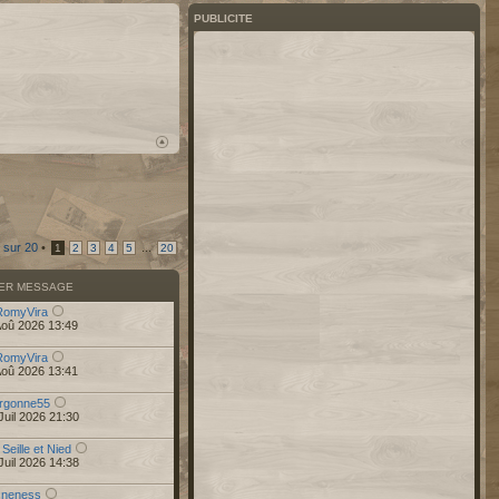
PUBLICITE
sur
20
•
...
1
2
3
4
5
20
IER MESSAGE
RomyVira
Aoû 2026 13:49
RomyVira
Aoû 2026 13:41
rgonne55
Juil 2026 21:30
 Seille et Nied
Juil 2026 14:38
r
neness