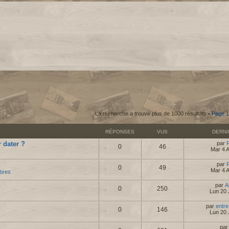
La recherche a trouvé plus de 1000 résultats •
Page
1
RÉPONSES
VUS
DERN
 dater ?
par
0
46
Mar 4 
par
0
49
Mar 4 
bres
par
A
0
250
Lun 20 
par
entre
0
146
Lun 20 
pa