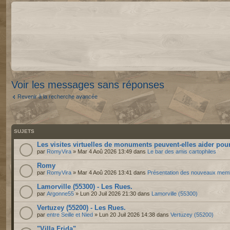
Voir les messages sans réponses
Revenir à la recherche avancée
SUJETS
Les visites virtuelles de monuments peuvent-elles aider pour
par
RomyVira
» Mar 4 Aoû 2026 13:49 dans
Le bar des amis cartophiles
Romy
par
RomyVira
» Mar 4 Aoû 2026 13:41 dans
Présentation des nouveaux mem
Lamorville (55300) - Les Rues.
par
Argonne55
» Lun 20 Juil 2026 21:30 dans
Lamorville (55300)
Vertuzey (55200) - Les Rues.
par
entre Seille et Nied
» Lun 20 Juil 2026 14:38 dans
Vertuzey (55200)
"Villa Frida"