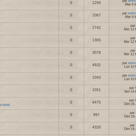
par
entre
0
1293
Mar 6 
par
entre
0
1067
Mar 6 
pa
0
2742
Mer 12 
pa
0
1365
Mer 12 
pa
0
3078
Mer 12 
par
entre
0
4932
Lun 10 
par
entre
0
1043
Lun 10 
par
0
1051
Ven 14 
par
0
6475
Dim 26 
 et Amis
par
0
997
Dim 19 
par
0
4320
Dim 19 