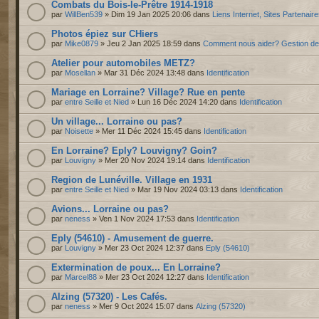
Combats du Bois-le-Prêtre 1914-1918
par
WillBen539
» Dim 19 Jan 2025 20:06 dans
Liens Internet, Sites Partenair
Photos épiez sur CHiers
par
Mike0879
» Jeu 2 Jan 2025 18:59 dans
Comment nous aider? Gestion d
Atelier pour automobiles METZ?
par
Mosellan
» Mar 31 Déc 2024 13:48 dans
Identification
Mariage en Lorraine? Village? Rue en pente
par
entre Seille et Nied
» Lun 16 Déc 2024 14:20 dans
Identification
Un village... Lorraine ou pas?
par
Noisette
» Mer 11 Déc 2024 15:45 dans
Identification
En Lorraine? Eply? Louvigny? Goin?
par
Louvigny
» Mer 20 Nov 2024 19:14 dans
Identification
Region de Lunéville. Village en 1931
par
entre Seille et Nied
» Mar 19 Nov 2024 03:13 dans
Identification
Avions... Lorraine ou pas?
par
neness
» Ven 1 Nov 2024 17:53 dans
Identification
Eply (54610) - Amusement de guerre.
par
Louvigny
» Mer 23 Oct 2024 12:37 dans
Eply (54610)
Extermination de poux... En Lorraine?
par
Marcel88
» Mer 23 Oct 2024 12:27 dans
Identification
Alzing (57320) - Les Cafés.
par
neness
» Mer 9 Oct 2024 15:07 dans
Alzing (57320)