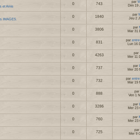
par
W
0
743
Dim 19 
es et Amis
par
0
1840
Jeu 2 
es IMAGES.
par
0
3806
Mar 31 
par
entre
0
831
Lun 16 
par
0
4263
Mer 11 
par
0
737
Mer 20 
par
entre
0
732
Mar 19 
pa
0
888
Ven 1 
par
0
3286
Mer 23 
par
0
760
Mer 23 
pa
0
725
Mer 9 