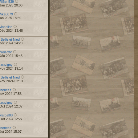
illBen539
Jan 2025 20:06
Mike0879
Jan 2025 18:59
Mosellan
Déc 2024 13:48
 Seille et Nied
Déc 2024 14:20
Noisette
Déc 2024 15:45
Louvigny
Nov 2024 19:14
 Seille et Nied
Nov 2024 03:13
r
neness
Nov 2024 17:53
Louvigny
Oct 2024 12:37
Marcel88
Oct 2024 12:27
r
neness
Oct 2024 15:07