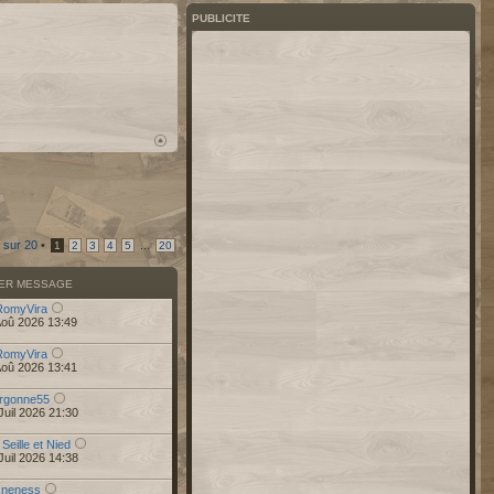
PUBLICITE
sur
20
•
...
1
2
3
4
5
20
IER MESSAGE
RomyVira
Aoû 2026 13:49
RomyVira
Aoû 2026 13:41
rgonne55
Juil 2026 21:30
 Seille et Nied
Juil 2026 14:38
r
neness