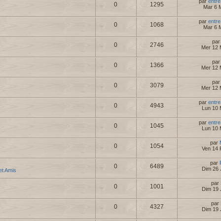
par
entre
0
1295
Mar 6 
par
entre
0
1068
Mar 6 
pa
0
2746
Mer 12 
pa
0
1366
Mer 12 
pa
0
3079
Mer 12 
par
entre
0
4943
Lun 10 
par
entre
0
1045
Lun 10 
par
0
1054
Ven 14 
par
0
6489
Dim 26 
 et Amis
par
0
1001
Dim 19 
par
0
4327
Dim 19 