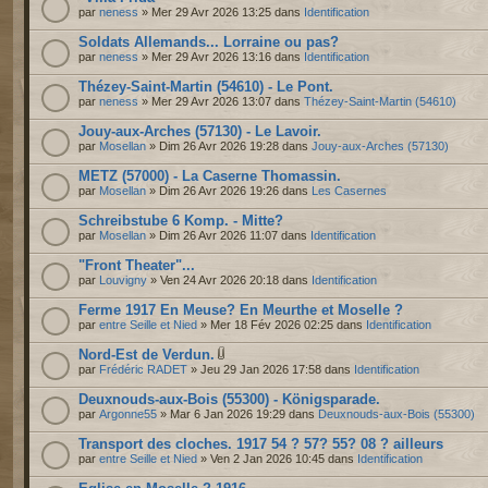
par
neness
» Mer 29 Avr 2026 13:25 dans
Identification
Soldats Allemands... Lorraine ou pas?
par
neness
» Mer 29 Avr 2026 13:16 dans
Identification
Thézey-Saint-Martin (54610) - Le Pont.
par
neness
» Mer 29 Avr 2026 13:07 dans
Thézey-Saint-Martin (54610)
Jouy-aux-Arches (57130) - Le Lavoir.
par
Mosellan
» Dim 26 Avr 2026 19:28 dans
Jouy-aux-Arches (57130)
METZ (57000) - La Caserne Thomassin.
par
Mosellan
» Dim 26 Avr 2026 19:26 dans
Les Casernes
Schreibstube 6 Komp. - Mitte?
par
Mosellan
» Dim 26 Avr 2026 11:07 dans
Identification
"Front Theater"...
par
Louvigny
» Ven 24 Avr 2026 20:18 dans
Identification
Ferme 1917 En Meuse? En Meurthe et Moselle ?
par
entre Seille et Nied
» Mer 18 Fév 2026 02:25 dans
Identification
Nord-Est de Verdun.
par
Frédéric RADET
» Jeu 29 Jan 2026 17:58 dans
Identification
Deuxnouds-aux-Bois (55300) - Königsparade.
par
Argonne55
» Mar 6 Jan 2026 19:29 dans
Deuxnouds-aux-Bois (55300)
Transport des cloches. 1917 54 ? 57? 55? 08 ? ailleurs
par
entre Seille et Nied
» Ven 2 Jan 2026 10:45 dans
Identification