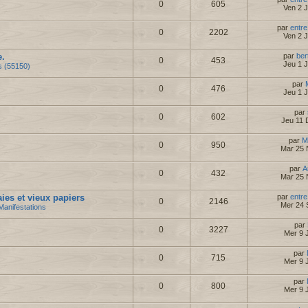
0
605
Ven 2 
par
entre
0
2202
Ven 2 
e.
par
ber
0
453
Jeu 1 
s (55150)
par
0
476
Jeu 1 
par
0
602
Jeu 11 
par
M
0
950
Mar 25 
par
A
0
432
Mar 25 
es et vieux papiers
par
entre
0
2146
Mer 24 
Manifestations
par
0
3227
Mer 9 J
par
0
715
Mer 9 J
par
0
800
Mer 9 J