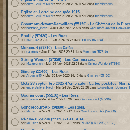
Eglise en Moselle ? 1916
par
entre Seille et Nied
» Ven 2 Jan 2026 10:41 dans
Identification
Eglise en Lorraine occupée 1915
par
entre Seille et Nied
» Ven 2 Jan 2026 10:21 dans
Identification
Chaumont-devant-Damvillers (55150) - Le Château de la Plac
par
bertrand_metz
» Jeu 1 Jan 2026 20:30 dans
Chaumont-devant-Damviller
Pouilly (57420) - Les Rues.
par
Marcel88
» Jeu 1 Jan 2026 20:26 dans
Pouilly (57420)
Moncourt (57810) - Les Cafés.
par
saulnois
» Jeu 11 Déc 2025 20:34 dans
Moncourt (57810)
Stiring-Wendel (57350) - Les Commerces.
par
Malatourien
» Mar 25 Nov 2025 22:08 dans
Stiring-Wendel (57350)
Gincrey (55400) - Les Rues.
par
Argonne55
» Mar 25 Nov 2025 16:48 dans
Gincrey (55400)
Metz 28 septembre 2025 47ème salon Cartes postales, Monnai
par
entre Seille et Nied
» Mer 24 Sep 2025 21:26 dans
Expositions, Bourses, 
Gouraincourt (55230) - Les Rues.
par
Noisette
» Mer 9 Juil 2025 15:20 dans
Gouraincourt (55230)
Gondrecourt-Aix (54800) - Les Rues.
par
Meusien
» Mer 9 Juil 2025 15:12 dans
Gondrecourt-Aix (54800)
Réville-aux-Bois (55150) - Les Rues.
par
Meusien
» Mer 9 Juil 2025 15:01 dans
Réville-aux-Bois (55150)