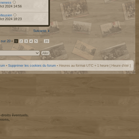
r
neness
Oct 2024 14:56
Meusien
Oct 2024 18:23
Suivante
sur
20
•
...
1
2
3
4
5
20
orum
•
Supprimer les cookies du forum
• Heures au format UTC + 1 heure [ Heure d’été ]
-droits éventuels.
mions,