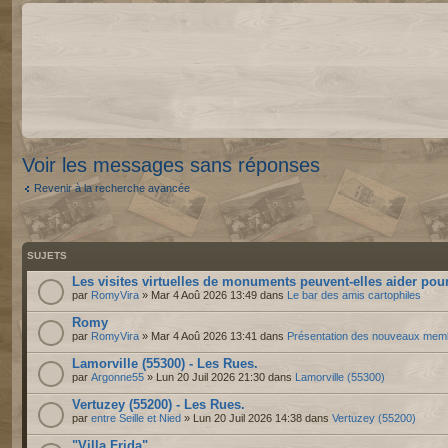
Voir les messages sans réponses
Revenir à la recherche avancée
SUJETS
Les visites virtuelles de monuments peuvent-elles aider pour
par
RomyVira
» Mar 4 Aoû 2026 13:49 dans
Le bar des amis cartophiles
Romy
par
RomyVira
» Mar 4 Aoû 2026 13:41 dans
Présentation des nouveaux mem
Lamorville (55300) - Les Rues.
par
Argonne55
» Lun 20 Juil 2026 21:30 dans
Lamorville (55300)
Vertuzey (55200) - Les Rues.
par
entre Seille et Nied
» Lun 20 Juil 2026 14:38 dans
Vertuzey (55200)
"Villa Frida"