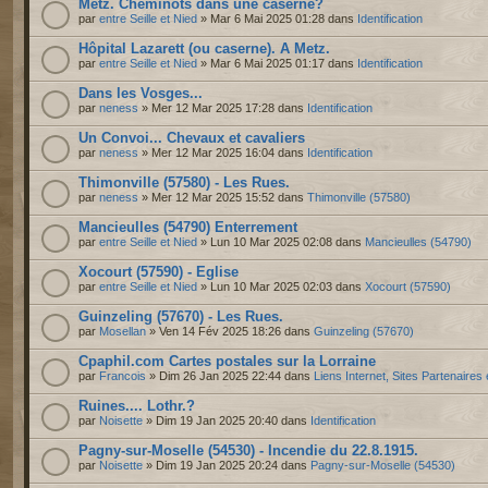
Metz. Cheminots dans une caserne?
par
entre Seille et Nied
» Mar 6 Mai 2025 01:28 dans
Identification
Hôpital Lazarett (ou caserne). A Metz.
par
entre Seille et Nied
» Mar 6 Mai 2025 01:17 dans
Identification
Dans les Vosges...
par
neness
» Mer 12 Mar 2025 17:28 dans
Identification
Un Convoi... Chevaux et cavaliers
par
neness
» Mer 12 Mar 2025 16:04 dans
Identification
Thimonville (57580) - Les Rues.
par
neness
» Mer 12 Mar 2025 15:52 dans
Thimonville (57580)
Mancieulles (54790) Enterrement
par
entre Seille et Nied
» Lun 10 Mar 2025 02:08 dans
Mancieulles (54790)
Xocourt (57590) - Eglise
par
entre Seille et Nied
» Lun 10 Mar 2025 02:03 dans
Xocourt (57590)
Guinzeling (57670) - Les Rues.
par
Mosellan
» Ven 14 Fév 2025 18:26 dans
Guinzeling (57670)
Cpaphil.com Cartes postales sur la Lorraine
par
Francois
» Dim 26 Jan 2025 22:44 dans
Liens Internet, Sites Partenaires
Ruines.... Lothr.?
par
Noisette
» Dim 19 Jan 2025 20:40 dans
Identification
Pagny-sur-Moselle (54530) - Incendie du 22.8.1915.
par
Noisette
» Dim 19 Jan 2025 20:24 dans
Pagny-sur-Moselle (54530)