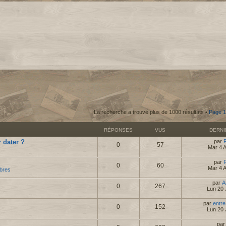
La recherche a trouvé plus de 1000 résultats •
Page
1
RÉPONSES
VUS
DERN
 dater ?
par
0
57
Mar 4 
par
0
60
Mar 4 
bres
par
A
0
267
Lun 20 
par
entre
0
152
Lun 20 
pa