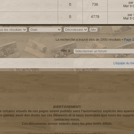
pa
0
736
Mer 9 
par
0
4779
Mar 8 
La recherche a trouvé plus de 1000 résultats •
Page
1
Aller à:
L’équipe du f
AVERTISSEMENT!
ue certains visuels de ces pages soient publiés sans l'autorisation explicite des ayants
us pensez avoir des droits sur ces éléments et si vous souhaitez que nous les suppri
contactez-nous.
Ces documents seront enlevés dans les plus brefs délais.
Développé par
phpBB
® Forum Software © phpBB Group