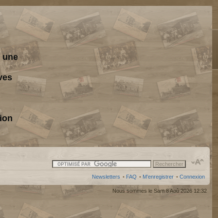
s une
ves
ion
Newsletters
•
FAQ
•
M’enregistrer
•
Connexion
Nous sommes le Sam 8 Aoû 2026 12:32