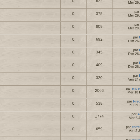
0
622
Mer 29 
pa
0
375
Mer 29 
pa
0
809
Mer 29 
par
0
692
Dim 26 
par
0
345
Dim 26 
par
0
409
Dim 26 
par
0
320
Ven 24 
par
entre
0
2066
Mer 18 
par
Fré
0
538
Jeu 29 
par
A
0
1774
Mar 6 
par
entre
0
659
Ven 2 
par
entre