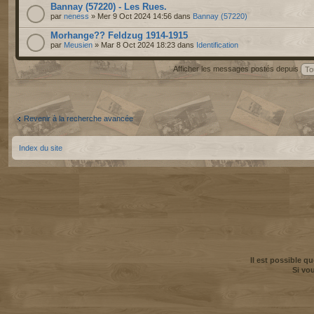
Bannay (57220) - Les Rues.
par
neness
» Mer 9 Oct 2024 14:56 dans
Bannay (57220)
Morhange?? Feldzug 1914-1915
par
Meusien
» Mar 8 Oct 2024 18:23 dans
Identification
Afficher les messages postés depuis
Revenir à la recherche avancée
Index du site
Il est possible q
Si vo