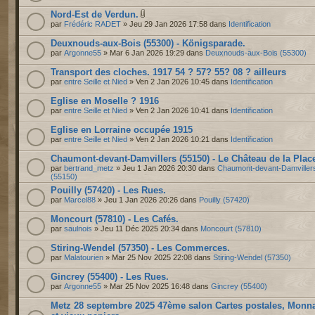
Nord-Est de Verdun.
par
Frédéric RADET
» Jeu 29 Jan 2026 17:58 dans
Identification
Deuxnouds-aux-Bois (55300) - Königsparade.
par
Argonne55
» Mar 6 Jan 2026 19:29 dans
Deuxnouds-aux-Bois (55300)
Transport des cloches. 1917 54 ? 57? 55? 08 ? ailleurs
par
entre Seille et Nied
» Ven 2 Jan 2026 10:45 dans
Identification
Eglise en Moselle ? 1916
par
entre Seille et Nied
» Ven 2 Jan 2026 10:41 dans
Identification
Eglise en Lorraine occupée 1915
par
entre Seille et Nied
» Ven 2 Jan 2026 10:21 dans
Identification
Chaumont-devant-Damvillers (55150) - Le Château de la Plac
par
bertrand_metz
» Jeu 1 Jan 2026 20:30 dans
Chaumont-devant-Damviller
(55150)
Pouilly (57420) - Les Rues.
par
Marcel88
» Jeu 1 Jan 2026 20:26 dans
Pouilly (57420)
Moncourt (57810) - Les Cafés.
par
saulnois
» Jeu 11 Déc 2025 20:34 dans
Moncourt (57810)
Stiring-Wendel (57350) - Les Commerces.
par
Malatourien
» Mar 25 Nov 2025 22:08 dans
Stiring-Wendel (57350)
Gincrey (55400) - Les Rues.
par
Argonne55
» Mar 25 Nov 2025 16:48 dans
Gincrey (55400)
Metz 28 septembre 2025 47ème salon Cartes postales, Monn