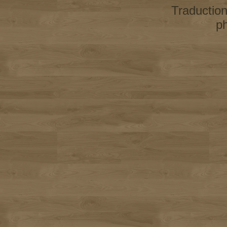
Traductio
p