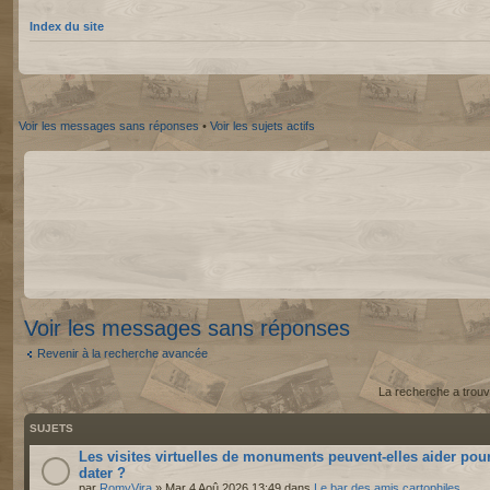
Index du site
Voir les messages sans réponses
•
Voir les sujets actifs
Voir les messages sans réponses
Revenir à la recherche avancée
La recherche a trouv
SUJETS
Les visites virtuelles de monuments peuvent-elles aider pou
dater ?
par
RomyVira
» Mar 4 Aoû 2026 13:49 dans
Le bar des amis cartophiles