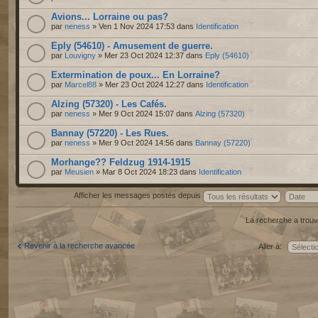
Avions... Lorraine ou pas?
par
neness
» Ven 1 Nov 2024 17:53 dans
Identification
Eply (54610) - Amusement de guerre.
par
Louvigny
» Mer 23 Oct 2024 12:37 dans
Eply (54610)
Extermination de poux... En Lorraine?
par
Marcel88
» Mer 23 Oct 2024 12:27 dans
Identification
Alzing (57320) - Les Cafés.
par
neness
» Mer 9 Oct 2024 15:07 dans
Alzing (57320)
Bannay (57220) - Les Rues.
par
neness
» Mer 9 Oct 2024 14:56 dans
Bannay (57220)
Morhange?? Feldzug 1914-1915
par
Meusien
» Mar 8 Oct 2024 18:23 dans
Identification
Afficher les messages postés depuis
La recherche a trouv
Revenir à la recherche avancée
Aller à: