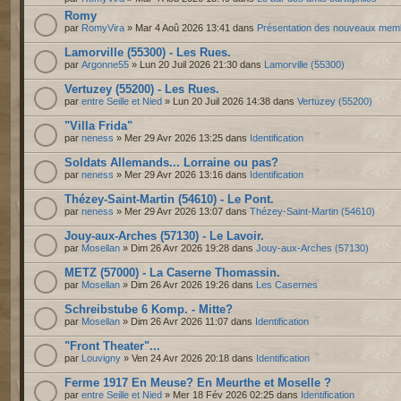
Romy
par
RomyVira
» Mar 4 Aoû 2026 13:41 dans
Présentation des nouveaux mem
Lamorville (55300) - Les Rues.
par
Argonne55
» Lun 20 Juil 2026 21:30 dans
Lamorville (55300)
Vertuzey (55200) - Les Rues.
par
entre Seille et Nied
» Lun 20 Juil 2026 14:38 dans
Vertuzey (55200)
"Villa Frida"
par
neness
» Mer 29 Avr 2026 13:25 dans
Identification
Soldats Allemands... Lorraine ou pas?
par
neness
» Mer 29 Avr 2026 13:16 dans
Identification
Thézey-Saint-Martin (54610) - Le Pont.
par
neness
» Mer 29 Avr 2026 13:07 dans
Thézey-Saint-Martin (54610)
Jouy-aux-Arches (57130) - Le Lavoir.
par
Mosellan
» Dim 26 Avr 2026 19:28 dans
Jouy-aux-Arches (57130)
METZ (57000) - La Caserne Thomassin.
par
Mosellan
» Dim 26 Avr 2026 19:26 dans
Les Casernes
Schreibstube 6 Komp. - Mitte?
par
Mosellan
» Dim 26 Avr 2026 11:07 dans
Identification
"Front Theater"...
par
Louvigny
» Ven 24 Avr 2026 20:18 dans
Identification
Ferme 1917 En Meuse? En Meurthe et Moselle ?
par
entre Seille et Nied
» Mer 18 Fév 2026 02:25 dans
Identification