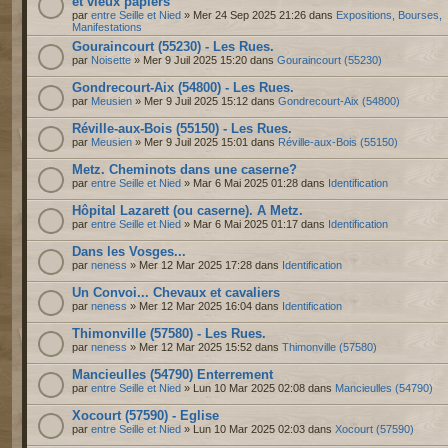
et vieux papiers
par
entre Seille et Nied
» Mer 24 Sep 2025 21:26 dans
Expositions, Bourses,
Manifestations
Gouraincourt (55230) - Les Rues.
par
Noisette
» Mer 9 Juil 2025 15:20 dans
Gouraincourt (55230)
Gondrecourt-Aix (54800) - Les Rues.
par
Meusien
» Mer 9 Juil 2025 15:12 dans
Gondrecourt-Aix (54800)
Réville-aux-Bois (55150) - Les Rues.
par
Meusien
» Mer 9 Juil 2025 15:01 dans
Réville-aux-Bois (55150)
Metz. Cheminots dans une caserne?
par
entre Seille et Nied
» Mar 6 Mai 2025 01:28 dans
Identification
Hôpital Lazarett (ou caserne). A Metz.
par
entre Seille et Nied
» Mar 6 Mai 2025 01:17 dans
Identification
Dans les Vosges...
par
neness
» Mer 12 Mar 2025 17:28 dans
Identification
Un Convoi... Chevaux et cavaliers
par
neness
» Mer 12 Mar 2025 16:04 dans
Identification
Thimonville (57580) - Les Rues.
par
neness
» Mer 12 Mar 2025 15:52 dans
Thimonville (57580)
Mancieulles (54790) Enterrement
par
entre Seille et Nied
» Lun 10 Mar 2025 02:08 dans
Mancieulles (54790)
Xocourt (57590) - Eglise
par
entre Seille et Nied
» Lun 10 Mar 2025 02:03 dans
Xocourt (57590)