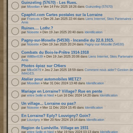
Guinzeling (57670) - Les Rues.
par
Mosellan
» Ven 14 Fév 2025 18:26 dans
Guinzeling (57670)
Cpaphil.com Cartes postales sur la Lorraine
par
Francois
» Dim 26 Jan 2025 22:44 dans
Liens Internet, Sites Partenaires 
Amis
Ruines.... Lothr.?
par
Noisette
» Dim 19 Jan 2025 20:40 dans
Identification
Pagny-sur-Moselle (54530) - Incendie du 22.8.1915.
par
Noisette
» Dim 19 Jan 2025 20:24 dans
Pagny-sur-Moselle (54530)
Combats du Bois-le-Prêtre 1914-1918
par
WillBen539
» Dim 19 Jan 2025 20:06 dans
Liens Internet, Sites Partenaire
Amis
Photos épiez sur CHiers
par
Mike0879
» Jeu 2 Jan 2025 18:59 dans
Comment nous aider? Gestion d
IMAGES.
Atelier pour automobiles METZ?
par
Mosellan
» Mar 31 Déc 2024 13:48 dans
Identification
Mariage en Lorraine? Village? Rue en pente
par
entre Seille et Nied
» Lun 16 Déc 2024 14:20 dans
Identification
Un village... Lorraine ou pas?
par
Noisette
» Mer 11 Déc 2024 15:45 dans
Identification
En Lorraine? Eply? Louvigny? Goin?
par
Louvigny
» Mer 20 Nov 2024 19:14 dans
Identification
Region de Lunéville. Village en 1931
par
entre Seille et Nied
» Mar 19 Nov 2024 03:13 dans
Identification