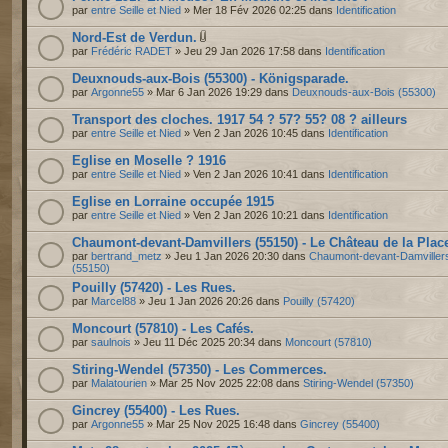
par
entre Seille et Nied
» Mer 18 Fév 2026 02:25 dans
Identification
Nord-Est de Verdun.
par
Frédéric RADET
» Jeu 29 Jan 2026 17:58 dans
Identification
Deuxnouds-aux-Bois (55300) - Königsparade.
par
Argonne55
» Mar 6 Jan 2026 19:29 dans
Deuxnouds-aux-Bois (55300)
Transport des cloches. 1917 54 ? 57? 55? 08 ? ailleurs
par
entre Seille et Nied
» Ven 2 Jan 2026 10:45 dans
Identification
Eglise en Moselle ? 1916
par
entre Seille et Nied
» Ven 2 Jan 2026 10:41 dans
Identification
Eglise en Lorraine occupée 1915
par
entre Seille et Nied
» Ven 2 Jan 2026 10:21 dans
Identification
Chaumont-devant-Damvillers (55150) - Le Château de la Plac
par
bertrand_metz
» Jeu 1 Jan 2026 20:30 dans
Chaumont-devant-Damviller
(55150)
Pouilly (57420) - Les Rues.
par
Marcel88
» Jeu 1 Jan 2026 20:26 dans
Pouilly (57420)
Moncourt (57810) - Les Cafés.
par
saulnois
» Jeu 11 Déc 2025 20:34 dans
Moncourt (57810)
Stiring-Wendel (57350) - Les Commerces.
par
Malatourien
» Mar 25 Nov 2025 22:08 dans
Stiring-Wendel (57350)
Gincrey (55400) - Les Rues.
par
Argonne55
» Mar 25 Nov 2025 16:48 dans
Gincrey (55400)