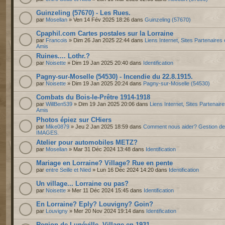
Guinzeling (57670) - Les Rues.
par
Mosellan
» Ven 14 Fév 2025 18:26 dans
Guinzeling (57670)
Cpaphil.com Cartes postales sur la Lorraine
par
Francois
» Dim 26 Jan 2025 22:44 dans
Liens Internet, Sites Partenaires 
Amis
Ruines.... Lothr.?
par
Noisette
» Dim 19 Jan 2025 20:40 dans
Identification
Pagny-sur-Moselle (54530) - Incendie du 22.8.1915.
par
Noisette
» Dim 19 Jan 2025 20:24 dans
Pagny-sur-Moselle (54530)
Combats du Bois-le-Prêtre 1914-1918
par
WillBen539
» Dim 19 Jan 2025 20:06 dans
Liens Internet, Sites Partenaire
Amis
Photos épiez sur CHiers
par
Mike0879
» Jeu 2 Jan 2025 18:59 dans
Comment nous aider? Gestion d
IMAGES.
Atelier pour automobiles METZ?
par
Mosellan
» Mar 31 Déc 2024 13:48 dans
Identification
Mariage en Lorraine? Village? Rue en pente
par
entre Seille et Nied
» Lun 16 Déc 2024 14:20 dans
Identification
Un village... Lorraine ou pas?
par
Noisette
» Mer 11 Déc 2024 15:45 dans
Identification
En Lorraine? Eply? Louvigny? Goin?
par
Louvigny
» Mer 20 Nov 2024 19:14 dans
Identification
Region de Lunéville. Village en 1931