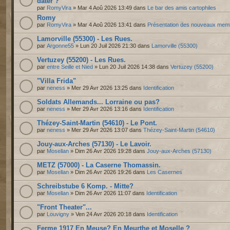
dater ?
par
RomyVira
» Mar 4 Aoû 2026 13:49 dans
Le bar des amis cartophiles
Romy
par
RomyVira
» Mar 4 Aoû 2026 13:41 dans
Présentation des nouveaux mem
Lamorville (55300) - Les Rues.
par
Argonne55
» Lun 20 Juil 2026 21:30 dans
Lamorville (55300)
Vertuzey (55200) - Les Rues.
par
entre Seille et Nied
» Lun 20 Juil 2026 14:38 dans
Vertuzey (55200)
"Villa Frida"
par
neness
» Mer 29 Avr 2026 13:25 dans
Identification
Soldats Allemands... Lorraine ou pas?
par
neness
» Mer 29 Avr 2026 13:16 dans
Identification
Thézey-Saint-Martin (54610) - Le Pont.
par
neness
» Mer 29 Avr 2026 13:07 dans
Thézey-Saint-Martin (54610)
Jouy-aux-Arches (57130) - Le Lavoir.
par
Mosellan
» Dim 26 Avr 2026 19:28 dans
Jouy-aux-Arches (57130)
METZ (57000) - La Caserne Thomassin.
par
Mosellan
» Dim 26 Avr 2026 19:26 dans
Les Casernes
Schreibstube 6 Komp. - Mitte?
par
Mosellan
» Dim 26 Avr 2026 11:07 dans
Identification
"Front Theater"...
par
Louvigny
» Ven 24 Avr 2026 20:18 dans
Identification
Ferme 1917 En Meuse? En Meurthe et Moselle ?