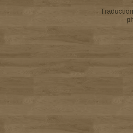
Traductio
p