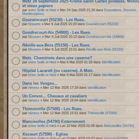
Metz 28 septembre 2025 47ème salon Cartes postales, Monn
et vieux papiers
par
entre Seille et Nied
» Mer 24 Sep 2025 21:26 dans
Expositions, Bourses,
Manifestations
Gouraincourt (55230) - Les Rues.
par
Noisette
» Mer 9 Juil 2025 15:20 dans
Gouraincourt (55230)
Gondrecourt-Aix (54800) - Les Rues.
par
Meusien
» Mer 9 Juil 2025 15:12 dans
Gondrecourt-Aix (54800)
Réville-aux-Bois (55150) - Les Rues.
par
Meusien
» Mer 9 Juil 2025 15:01 dans
Réville-aux-Bois (55150)
Metz. Cheminots dans une caserne?
par
entre Seille et Nied
» Mar 6 Mai 2025 01:28 dans
Identification
Hôpital Lazarett (ou caserne). A Metz.
par
entre Seille et Nied
» Mar 6 Mai 2025 01:17 dans
Identification
Dans les Vosges...
par
neness
» Mer 12 Mar 2025 17:28 dans
Identification
Un Convoi... Chevaux et cavaliers
par
neness
» Mer 12 Mar 2025 16:04 dans
Identification
Thimonville (57580) - Les Rues.
par
neness
» Mer 12 Mar 2025 15:52 dans
Thimonville (57580)
Mancieulles (54790) Enterrement
par
entre Seille et Nied
» Lun 10 Mar 2025 02:08 dans
Mancieulles (54790)
Xocourt (57590) - Eglise
par
entre Seille et Nied
» Lun 10 Mar 2025 02:03 dans
Xocourt (57590)