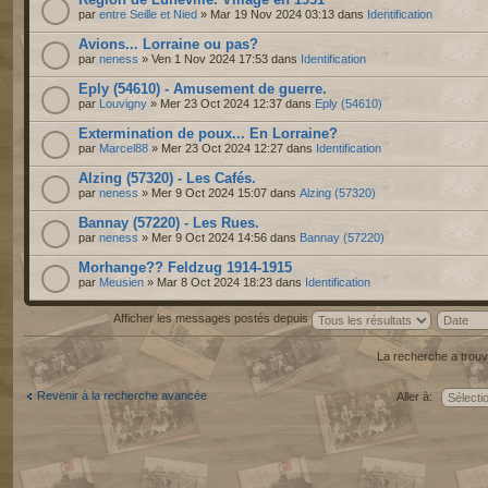
par
entre Seille et Nied
» Mar 19 Nov 2024 03:13 dans
Identification
Avions... Lorraine ou pas?
par
neness
» Ven 1 Nov 2024 17:53 dans
Identification
Eply (54610) - Amusement de guerre.
par
Louvigny
» Mer 23 Oct 2024 12:37 dans
Eply (54610)
Extermination de poux... En Lorraine?
par
Marcel88
» Mer 23 Oct 2024 12:27 dans
Identification
Alzing (57320) - Les Cafés.
par
neness
» Mer 9 Oct 2024 15:07 dans
Alzing (57320)
Bannay (57220) - Les Rues.
par
neness
» Mer 9 Oct 2024 14:56 dans
Bannay (57220)
Morhange?? Feldzug 1914-1915
par
Meusien
» Mar 8 Oct 2024 18:23 dans
Identification
Afficher les messages postés depuis
La recherche a trouv
Revenir à la recherche avancée
Aller à: