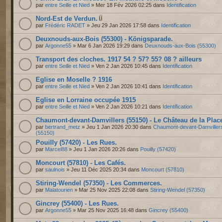
par
entre Seille et Nied
» Mer 18 Fév 2026 02:25 dans
Identification
Nord-Est de Verdun.
par
Frédéric RADET
» Jeu 29 Jan 2026 17:58 dans
Identification
Deuxnouds-aux-Bois (55300) - Königsparade.
par
Argonne55
» Mar 6 Jan 2026 19:29 dans
Deuxnouds-aux-Bois (55300)
Transport des cloches. 1917 54 ? 57? 55? 08 ? ailleurs
par
entre Seille et Nied
» Ven 2 Jan 2026 10:45 dans
Identification
Eglise en Moselle ? 1916
par
entre Seille et Nied
» Ven 2 Jan 2026 10:41 dans
Identification
Eglise en Lorraine occupée 1915
par
entre Seille et Nied
» Ven 2 Jan 2026 10:21 dans
Identification
Chaumont-devant-Damvillers (55150) - Le Château de la Plac
par
bertrand_metz
» Jeu 1 Jan 2026 20:30 dans
Chaumont-devant-Damviller
(55150)
Pouilly (57420) - Les Rues.
par
Marcel88
» Jeu 1 Jan 2026 20:26 dans
Pouilly (57420)
Moncourt (57810) - Les Cafés.
par
saulnois
» Jeu 11 Déc 2025 20:34 dans
Moncourt (57810)
Stiring-Wendel (57350) - Les Commerces.
par
Malatourien
» Mar 25 Nov 2025 22:08 dans
Stiring-Wendel (57350)
Gincrey (55400) - Les Rues.
par
Argonne55
» Mar 25 Nov 2025 16:48 dans
Gincrey (55400)