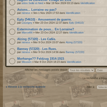
par
entre Seille et Nied
» Mar 19 Nov 2024 03:13 dans
Identification
Avions... Lorraine ou pas?
par
neness
» Ven 1 Nov 2024 17:53 dans
Identification
Eply (54610) - Amusement de guerre.
par
Louvigny
» Mer 23 Oct 2024 12:37 dans
Eply (54610)
Extermination de poux... En Lorraine?
par
Marcel88
» Mer 23 Oct 2024 12:27 dans
Identification
Alzing (57320) - Les Cafés.
par
neness
» Mer 9 Oct 2024 15:07 dans
Alzing (57320)
Bannay (57220) - Les Rues.
par
neness
» Mer 9 Oct 2024 14:56 dans
Bannay (57220)
Morhange?? Feldzug 1914-1915
par
Meusien
» Mar 8 Oct 2024 18:23 dans
Identification
Afficher les messages postés depuis
La recherche a trouv
Revenir à la recherche avancée
Aller à: