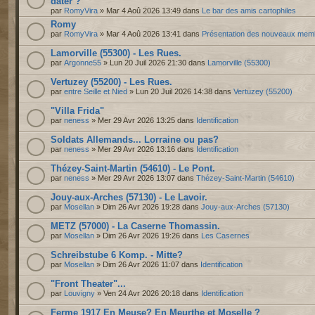
dater ?
par
RomyVira
» Mar 4 Aoû 2026 13:49 dans
Le bar des amis cartophiles
Romy
par
RomyVira
» Mar 4 Aoû 2026 13:41 dans
Présentation des nouveaux mem
Lamorville (55300) - Les Rues.
par
Argonne55
» Lun 20 Juil 2026 21:30 dans
Lamorville (55300)
Vertuzey (55200) - Les Rues.
par
entre Seille et Nied
» Lun 20 Juil 2026 14:38 dans
Vertuzey (55200)
"Villa Frida"
par
neness
» Mer 29 Avr 2026 13:25 dans
Identification
Soldats Allemands... Lorraine ou pas?
par
neness
» Mer 29 Avr 2026 13:16 dans
Identification
Thézey-Saint-Martin (54610) - Le Pont.
par
neness
» Mer 29 Avr 2026 13:07 dans
Thézey-Saint-Martin (54610)
Jouy-aux-Arches (57130) - Le Lavoir.
par
Mosellan
» Dim 26 Avr 2026 19:28 dans
Jouy-aux-Arches (57130)
METZ (57000) - La Caserne Thomassin.
par
Mosellan
» Dim 26 Avr 2026 19:26 dans
Les Casernes
Schreibstube 6 Komp. - Mitte?
par
Mosellan
» Dim 26 Avr 2026 11:07 dans
Identification
"Front Theater"...
par
Louvigny
» Ven 24 Avr 2026 20:18 dans
Identification
Ferme 1917 En Meuse? En Meurthe et Moselle ?