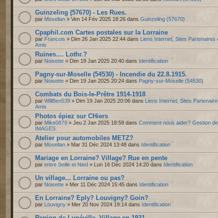
Guinzeling (57670) - Les Rues.
par
Mosellan
» Ven 14 Fév 2025 18:26 dans
Guinzeling (57670)
Cpaphil.com Cartes postales sur la Lorraine
par
Francois
» Dim 26 Jan 2025 22:44 dans
Liens Internet, Sites Partenaires 
Amis
Ruines.... Lothr.?
par
Noisette
» Dim 19 Jan 2025 20:40 dans
Identification
Pagny-sur-Moselle (54530) - Incendie du 22.8.1915.
par
Noisette
» Dim 19 Jan 2025 20:24 dans
Pagny-sur-Moselle (54530)
Combats du Bois-le-Prêtre 1914-1918
par
WillBen539
» Dim 19 Jan 2025 20:06 dans
Liens Internet, Sites Partenaire
Amis
Photos épiez sur CHiers
par
Mike0879
» Jeu 2 Jan 2025 18:59 dans
Comment nous aider? Gestion d
IMAGES.
Atelier pour automobiles METZ?
par
Mosellan
» Mar 31 Déc 2024 13:48 dans
Identification
Mariage en Lorraine? Village? Rue en pente
par
entre Seille et Nied
» Lun 16 Déc 2024 14:20 dans
Identification
Un village... Lorraine ou pas?
par
Noisette
» Mer 11 Déc 2024 15:45 dans
Identification
En Lorraine? Eply? Louvigny? Goin?
par
Louvigny
» Mer 20 Nov 2024 19:14 dans
Identification
Region de Lunéville. Village en 1931