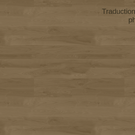
Traductio
p