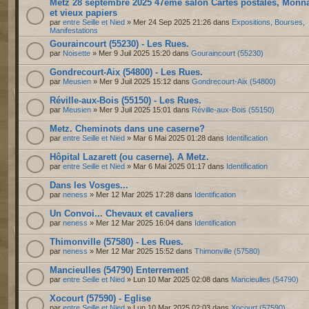
Metz 28 septembre 2025 47ème salon Cartes postales, Monn
et vieux papiers
par
entre Seille et Nied
» Mer 24 Sep 2025 21:26 dans
Expositions, Bourses,
Manifestations
Gouraincourt (55230) - Les Rues.
par
Noisette
» Mer 9 Juil 2025 15:20 dans
Gouraincourt (55230)
Gondrecourt-Aix (54800) - Les Rues.
par
Meusien
» Mer 9 Juil 2025 15:12 dans
Gondrecourt-Aix (54800)
Réville-aux-Bois (55150) - Les Rues.
par
Meusien
» Mer 9 Juil 2025 15:01 dans
Réville-aux-Bois (55150)
Metz. Cheminots dans une caserne?
par
entre Seille et Nied
» Mar 6 Mai 2025 01:28 dans
Identification
Hôpital Lazarett (ou caserne). A Metz.
par
entre Seille et Nied
» Mar 6 Mai 2025 01:17 dans
Identification
Dans les Vosges...
par
neness
» Mer 12 Mar 2025 17:28 dans
Identification
Un Convoi... Chevaux et cavaliers
par
neness
» Mer 12 Mar 2025 16:04 dans
Identification
Thimonville (57580) - Les Rues.
par
neness
» Mer 12 Mar 2025 15:52 dans
Thimonville (57580)
Mancieulles (54790) Enterrement
par
entre Seille et Nied
» Lun 10 Mar 2025 02:08 dans
Mancieulles (54790)
Xocourt (57590) - Eglise
par
entre Seille et Nied
» Lun 10 Mar 2025 02:03 dans
Xocourt (57590)