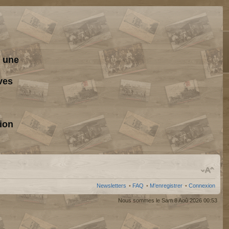
s une
ves
ion
Newsletters
•
FAQ
•
M’enregistrer
•
Connexion
Nous sommes le Sam 8 Aoû 2026 00:53