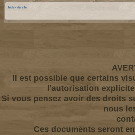
Index du site
AVER
Il est possible que certains vi
l'autorisation explicit
Si vous pensez avoir des droits s
nous le
cont
Ces documents seront enl