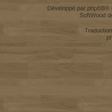
Développé par
phpBB
® 
SoftWood d
Traductio
p