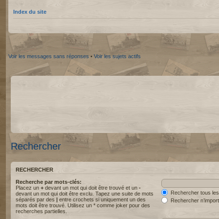
Index du site
Voir les messages sans réponses
•
Voir les sujets actifs
Rechercher
RECHERCHER
Recherche par mots-clés:
Placez un
+
devant un mot qui doit être trouvé et un
-
Rechercher tous les
devant un mot qui doit être exclu. Tapez une suite de mots
séparés par des
|
entre crochets si uniquement un des
Rechercher n’import
mots doit être trouvé. Utilisez un * comme joker pour des
recherches partielles.