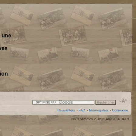
s une
ves
ion
Newsletters
•
FAQ
•
M’enregistrer
•
Connexion
Nous sommes le Jeu 6 Aoû 2026 04:09