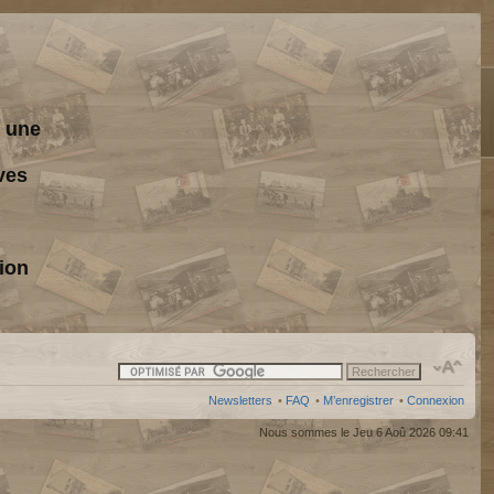
s une
ves
ion
Newsletters
•
FAQ
•
M’enregistrer
•
Connexion
Nous sommes le Jeu 6 Aoû 2026 09:41