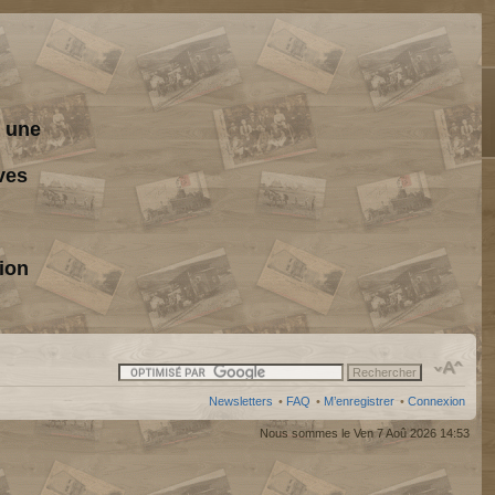
s une
ves
ion
Newsletters
•
FAQ
•
M’enregistrer
•
Connexion
Nous sommes le Ven 7 Aoû 2026 14:53