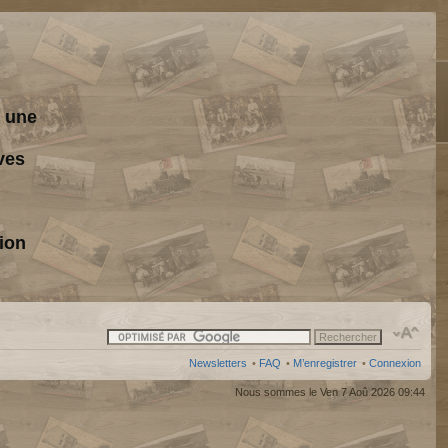
s une
ves
ion
Newsletters
•
FAQ
•
M’enregistrer
•
Connexion
Nous sommes le Ven 7 Aoû 2026 09:44