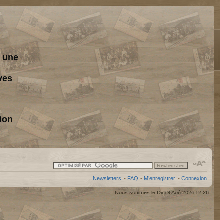
s une
ves
ion
Newsletters
•
FAQ
•
M’enregistrer
•
Connexion
Nous sommes le Dim 9 Aoû 2026 12:26