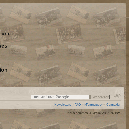
s une
ves
ion
Newsletters
•
FAQ
•
M’enregistrer
•
Connexion
Nous sommes le Dim 9 Aoû 2026 10:43