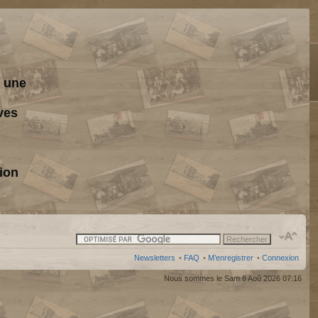
s une
ves
ion
Newsletters
•
FAQ
•
M’enregistrer
•
Connexion
Nous sommes le Sam 8 Aoû 2026 07:16