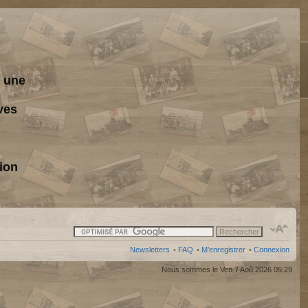
s une
ves
ion
Newsletters
•
FAQ
•
M’enregistrer
•
Connexion
Nous sommes le Ven 7 Aoû 2026 05:29