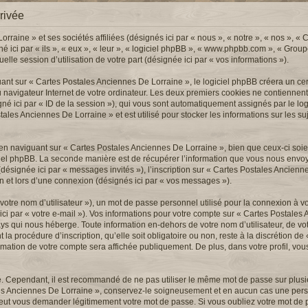
rivée
raine » et ses sociétés affiliées (désignés ici par « nous », « notre », « nos », «
é ici par « ils », « eux », « leur », « logiciel phpBB », « www.phpbb.com », « Gro
lle session d’utilisation de votre part (désignée ici par « vos informations »).
ant sur « Cartes Postales Anciennes De Lorraine », le logiciel phpBB créera un ce
u navigateur Internet de votre ordinateur. Les deux premiers cookies ne contiennent q
désigné ici par « ID de la session »), qui vous sont automatiquement assignés par le l
ales Anciennes De Lorraine » et est utilisé pour stocker les informations sur les su
n naviguant sur « Cartes Postales Anciennes De Lorraine », bien que ceux-ci soie
ciel phpBB. La seconde manière est de récupérer l’information que vous nous envoy
ité (désignée ici par « messages invités »), l’inscription sur « Cartes Postales Ancie
on et lors d’une connexion (désignés ici par « vos messages »).
otre nom d’utilisateur »), un mot de passe personnel utilisé pour la connexion à v
ici par « votre e-mail »). Vos informations pour votre compte sur « Cartes Postales
ys qui nous héberge. Toute information en-dehors de votre nom d’utilisateur, de vo
a procédure d’inscription, qu’elle soit obligatoire ou non, reste à la discrétion de
rmation de votre compte sera affichée publiquement. De plus, dans votre profil, vo
é. Cependant, il est recommandé de ne pas utiliser le même mot de passe sur plusieur
es Anciennes De Lorraine », conservez-le soigneusement et en aucun cas une perso
eut vous demander légitimement votre mot de passe. Si vous oubliez votre mot de p