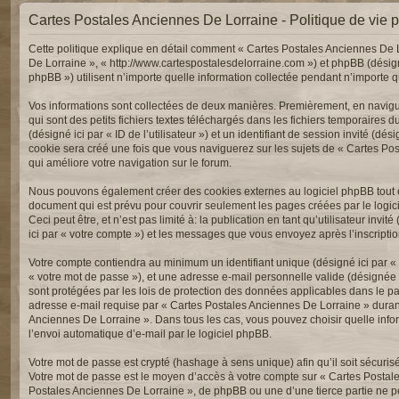
Cartes Postales Anciennes De Lorraine - Politique de vie p
Cette politique explique en détail comment « Cartes Postales Anciennes De Lor
De Lorraine », « http://www.cartespostalesdelorraine.com ») et phpBB (désign
phpBB ») utilisent n’importe quelle information collectée pendant n’importe que
Vos informations sont collectées de deux manières. Premièrement, en navigu
qui sont des petits fichiers textes téléchargés dans les fichiers temporaires d
(désigné ici par « ID de l’utilisateur ») et un identifiant de session invité (
cookie sera créé une fois que vous naviguerez sur les sujets de « Cartes Post
qui améliore votre navigation sur le forum.
Nous pouvons également créer des cookies externes au logiciel phpBB tout e
document qui est prévu pour couvrir seulement les pages créées par le logi
Ceci peut être, et n’est pas limité à: la publication en tant qu’utilisateur inv
ici par « votre compte ») et les messages que vous envoyez après l’inscripti
Votre compte contiendra au minimum un identifiant unique (désigné ici par « v
« votre mot de passe »), et une adresse e-mail personnelle valide (désignée 
sont protégées par les lois de protection des données applicables dans le pa
adresse e-mail requise par « Cartes Postales Anciennes De Lorraine » durant l
Anciennes De Lorraine ». Dans tous les cas, vous pouvez choisir quelle info
l’envoi automatique d’e-mail par le logiciel phpBB.
Votre mot de passe est crypté (hashage à sens unique) afin qu’il soit sécuris
Votre mot de passe est le moyen d’accès à votre compte sur « Cartes Postal
Postales Anciennes De Lorraine », de phpBB ou une d’une tierce partie ne p