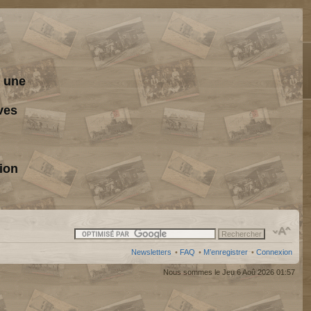
s une
ves
ion
Newsletters
•
FAQ
•
M’enregistrer
•
Connexion
Nous sommes le Jeu 6 Aoû 2026 01:57