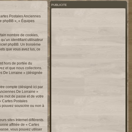
PUBLICITE
 Cartes Postales Anciennes
upe phpBB », « Équipes
rtain nombre de cookies,
u’un identifiant utilisateur
ogiciel phpBB. Un troisième
jets que vous avez lus, ce
nt hors de portée du
ez et que nous collectons.
nnes De Lorraine » (désignée
otre compte (désigné ici par
 Anciennes De Lorraine »
tre mot de passe et de votre
 « Cartes Postales
us pouvez souscrire ou non à
s sites Internet différents.
nne affiliée de « Cartes
asse, vous pouvez utiliser