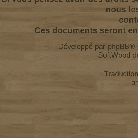
nous le
cont
Ces documents seront enl
Développé par
phpBB
® 
SoftWood d
Traductio
p