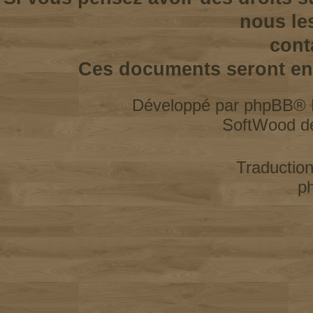
nous le
cont
Ces documents seront enl
Développé par
phpBB
® 
SoftWood d
Traductio
p