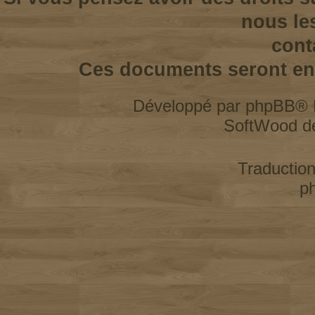
nous le
cont
Ces documents seront enl
Développé par
phpBB
® 
SoftWood d
Traductio
p