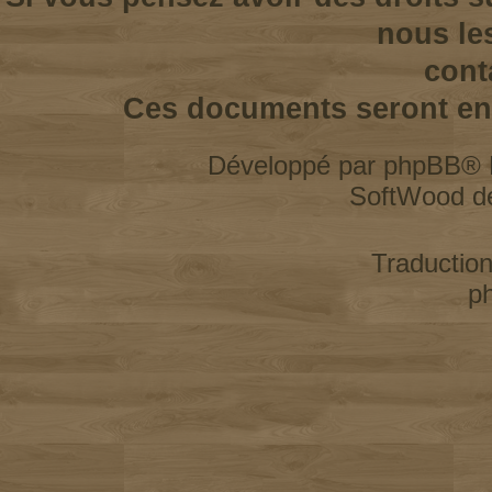
nous le
cont
Ces documents seront enl
Développé par
phpBB
® 
SoftWood d
Traductio
p