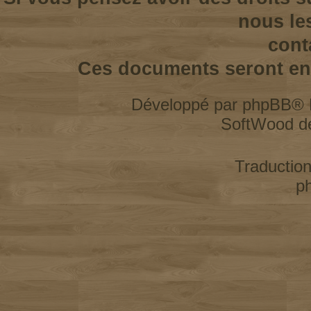
nous le
cont
Ces documents seront enl
Développé par
phpBB
® 
SoftWood d
Traductio
p