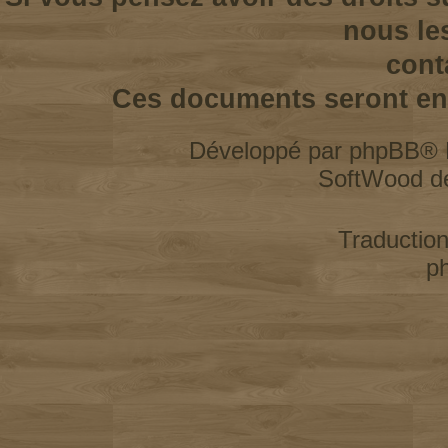
nous le
cont
Ces documents seront enl
Développé par
phpBB
® 
SoftWood d
Traductio
p