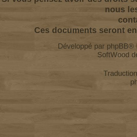
nous le
cont
Ces documents seront enl
Développé par
phpBB
® 
SoftWood d
Traductio
p