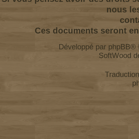
nous le
cont
Ces documents seront enl
Développé par
phpBB
® 
SoftWood d
Traductio
p