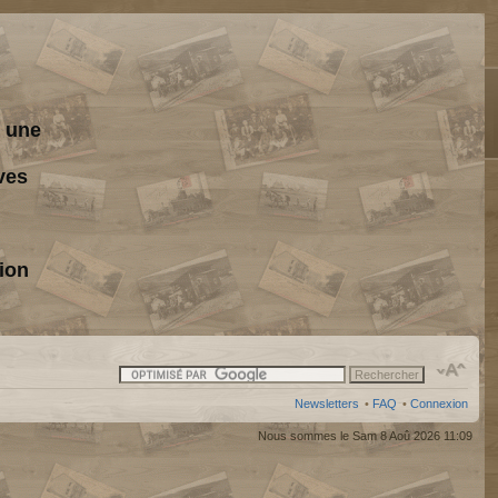
s une
ves
ion
Newsletters
•
FAQ
•
Connexion
Nous sommes le Sam 8 Aoû 2026 11:09