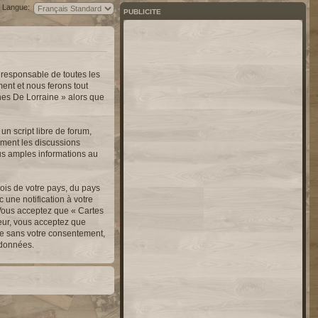
Langue:
PUBLICITE
 responsable de toutes les
ent et nous ferons tout
nnes De Lorraine » alors que
n script libre de forum,
lement les discussions
us amples informations au
ois de votre pays, du pays
une notification à votre
 Vous acceptez que « Cartes
teur, vous acceptez que
ie sans votre consentement,
 données.