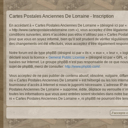
Cartes Postales Anciennes De Lorraine - Inscription
En accédant à « Cartes Postales Anciennes De Lorraine » (désigné ici par « 
« http://www.cartespostalesdelorraine.com »), vous acceptez d’être légaleme
conditions suivantes, alors n’accédez pas et/ou n’utilisez pas « Cartes Post
pour que vous en soyez informé, bien qu’il soit prudent de vérifier régulièr
des changements ont été effectués, vous acceptez d’être légalement responsa
Notre forum est de type phpBB (désigné ici par « ils », « eux », « leur », « 
déclaré sous la licence «
General Public License
» (désigné ici par « GPL »)
basées sur Internet. Le groupe phpBB n’est pas responsable de ce que nous
sujet de phpBB, merci de consulter:
http://www.phpbb.com/
.
Vous acceptez de ne pas publier de contenu abusif, obscène, vulgaire, diffam
où « Cartes Postales Anciennes De Lorraine » est hébergé ou les lois intern
fournisseur d’accès à Internet si nous le jugeons nécessaire. L’adresse IP 
Postales Anciennes De Lorraine » supprime, édite, déplace ou verrouille n’im
toutes les informations que vous avez entrées soient stockées dans notre ba
ni « Cartes Postales Anciennes De Lorraine », ni phpBB ne pourront être te