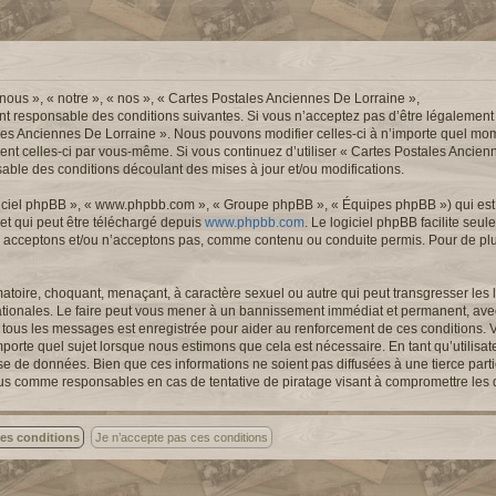
nous », « notre », « nos », « Cartes Postales Anciennes De Lorraine »,
nt responsable des conditions suivantes. Si vous n’acceptez pas d’être légalement
ales Anciennes De Lorraine ». Nous pouvons modifier celles-ci à n’importe quel mom
ement celles-ci par vous-même. Si vous continuez d’utiliser « Cartes Postales Ancie
ble des conditions découlant des mises à jour et/ou modifications.
logiciel phpBB », « www.phpbb.com », « Groupe phpBB », « Équipes phpBB ») qui est u
 et qui peut être téléchargé depuis
www.phpbb.com
. Le logiciel phpBB facilite seu
 acceptons et/ou n’acceptons pas, comme contenu ou conduite permis. Pour de pl
atoire, choquant, menaçant, à caractère sexuel ou autre qui peut transgresser les l
ationales. Le faire peut vous mener à un bannissement immédiat et permanent, avec 
de tous les messages est enregistrée pour aider au renforcement de ces conditions.
porte quel sujet lorsque nous estimons que cela est nécessaire. En tant qu’utilisa
se de données. Bien que ces informations ne soient pas diffusées à une tierce part
nus comme responsables en cas de tentative de piratage visant à compromettre les