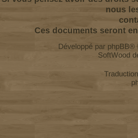
nous le
cont
Ces documents seront enl
Développé par
phpBB
® 
SoftWood d
Traductio
p