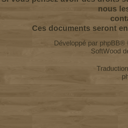
nous le
cont
Ces documents seront enl
Développé par
phpBB
® 
SoftWood d
Traductio
p