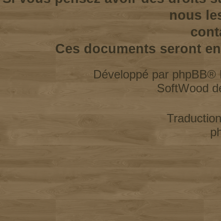
nous le
cont
Ces documents seront enl
Développé par
phpBB
® 
SoftWood d
Traductio
p