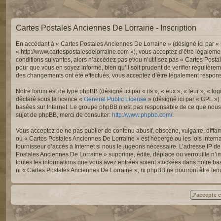
Cartes Postales Anciennes De Lorraine - Inscription
En accédant à « Cartes Postales Anciennes De Lorraine » (désigné ici par « 
« http://www.cartespostalesdelorraine.com »), vous acceptez d’être légaleme
conditions suivantes, alors n’accédez pas et/ou n’utilisez pas « Cartes Post
pour que vous en soyez informé, bien qu’il soit prudent de vérifier régulièr
des changements ont été effectués, vous acceptez d’être légalement responsa
Notre forum est de type phpBB (désigné ici par « ils », « eux », « leur », « 
déclaré sous la licence «
General Public License
» (désigné ici par « GPL »)
basées sur Internet. Le groupe phpBB n’est pas responsable de ce que nous
sujet de phpBB, merci de consulter:
http://www.phpbb.com/
.
Vous acceptez de ne pas publier de contenu abusif, obscène, vulgaire, diffam
où « Cartes Postales Anciennes De Lorraine » est hébergé ou les lois intern
fournisseur d’accès à Internet si nous le jugeons nécessaire. L’adresse IP 
Postales Anciennes De Lorraine » supprime, édite, déplace ou verrouille n’im
toutes les informations que vous avez entrées soient stockées dans notre ba
ni « Cartes Postales Anciennes De Lorraine », ni phpBB ne pourront être te