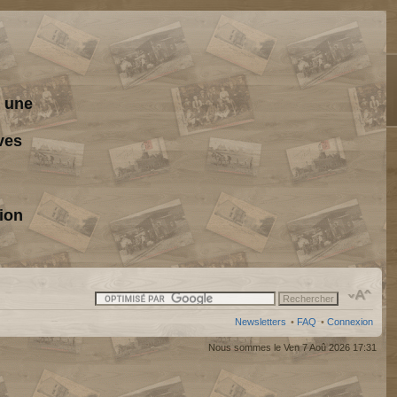
s une
ves
ion
Newsletters
•
FAQ
•
Connexion
Nous sommes le Ven 7 Aoû 2026 17:31