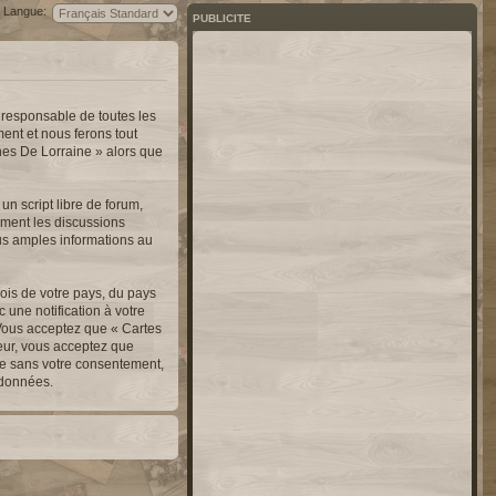
Langue:
PUBLICITE
 responsable de toutes les
ent et nous ferons tout
nnes De Lorraine » alors que
n script libre de forum,
lement les discussions
us amples informations au
ois de votre pays, du pays
une notification à votre
 Vous acceptez que « Cartes
teur, vous acceptez que
ie sans votre consentement,
 données.