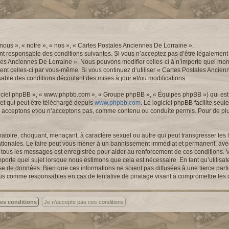
nous », « notre », « nos », « Cartes Postales Anciennes De Lorraine »,
nt responsable des conditions suivantes. Si vous n’acceptez pas d’être légalement
ales Anciennes De Lorraine ». Nous pouvons modifier celles-ci à n’importe quel mom
ement celles-ci par vous-même. Si vous continuez d’utiliser « Cartes Postales Ancie
ble des conditions découlant des mises à jour et/ou modifications.
logiciel phpBB », « www.phpbb.com », « Groupe phpBB », « Équipes phpBB ») qui est u
 et qui peut être téléchargé depuis
www.phpbb.com
. Le logiciel phpBB facilite seu
 acceptons et/ou n’acceptons pas, comme contenu ou conduite permis. Pour de pl
atoire, choquant, menaçant, à caractère sexuel ou autre qui peut transgresser les l
ationales. Le faire peut vous mener à un bannissement immédiat et permanent, avec 
de tous les messages est enregistrée pour aider au renforcement de ces conditions.
porte quel sujet lorsque nous estimons que cela est nécessaire. En tant qu’utilisa
se de données. Bien que ces informations ne soient pas diffusées à une tierce part
nus comme responsables en cas de tentative de piratage visant à compromettre les