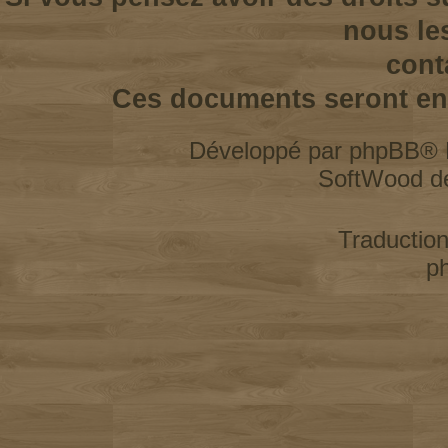
nous le
cont
Ces documents seront enl
Développé par
phpBB
® 
SoftWood d
Traductio
p