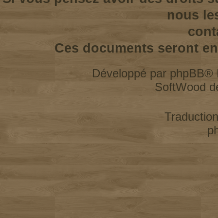
nous le
cont
Ces documents seront enl
Développé par
phpBB
® 
SoftWood d
Traductio
p