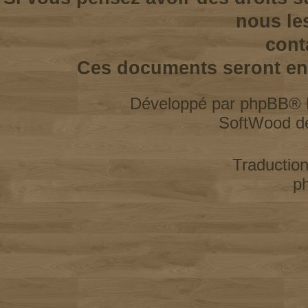
nous le
cont
Ces documents seront enl
Développé par
phpBB
® 
SoftWood d
Traductio
p