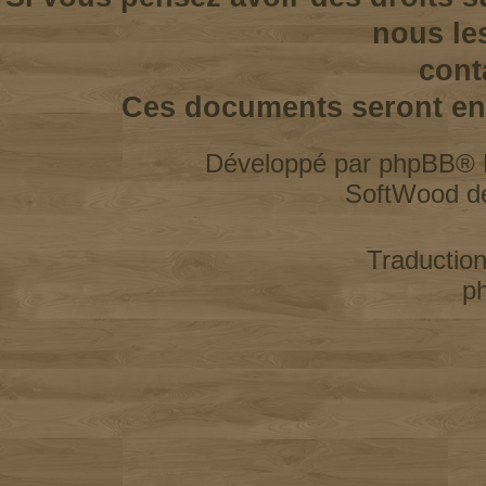
nous le
cont
Ces documents seront enl
Développé par
phpBB
® 
SoftWood d
Traductio
p