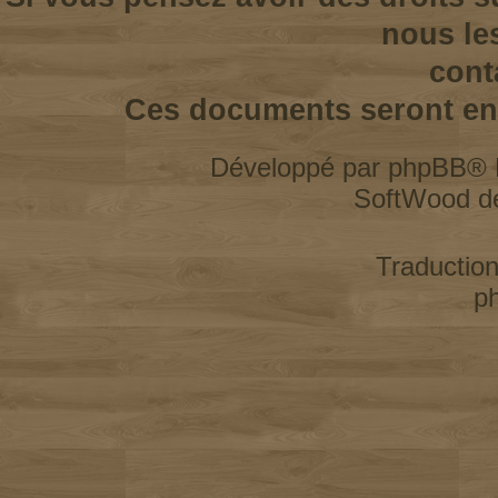
nous le
cont
Ces documents seront enl
Développé par
phpBB
® 
SoftWood d
Traductio
p