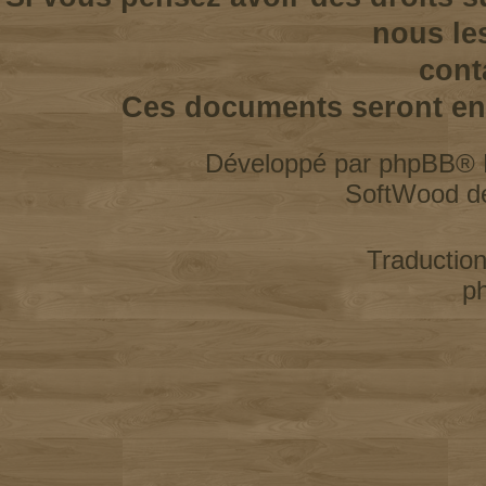
nous le
cont
Ces documents seront enl
Développé par
phpBB
® 
SoftWood d
Traductio
p