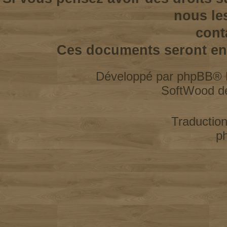
nous le
cont
Ces documents seront enl
Développé par
phpBB
® 
SoftWood d
Traductio
p