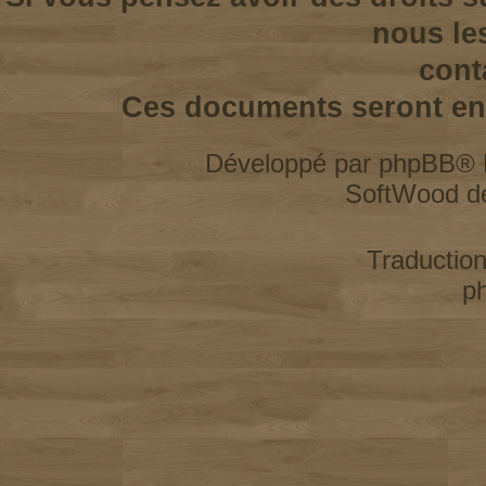
nous le
cont
Ces documents seront enl
Développé par
phpBB
® 
SoftWood d
Traductio
p