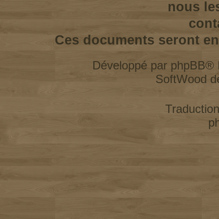
nous le
cont
Ces documents seront enl
Développé par
phpBB
® 
SoftWood d
Traductio
p