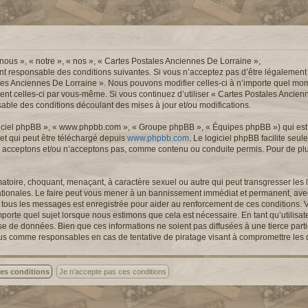
nous », « notre », « nos », « Cartes Postales Anciennes De Lorraine »,
nt responsable des conditions suivantes. Si vous n’acceptez pas d’être légalement
ales Anciennes De Lorraine ». Nous pouvons modifier celles-ci à n’importe quel mom
ement celles-ci par vous-même. Si vous continuez d’utiliser « Cartes Postales Ancie
ble des conditions découlant des mises à jour et/ou modifications.
logiciel phpBB », « www.phpbb.com », « Groupe phpBB », « Équipes phpBB ») qui est u
 et qui peut être téléchargé depuis
www.phpbb.com
. Le logiciel phpBB facilite seu
 acceptons et/ou n’acceptons pas, comme contenu ou conduite permis. Pour de pl
atoire, choquant, menaçant, à caractère sexuel ou autre qui peut transgresser les l
ationales. Le faire peut vous mener à un bannissement immédiat et permanent, avec 
de tous les messages est enregistrée pour aider au renforcement de ces conditions.
porte quel sujet lorsque nous estimons que cela est nécessaire. En tant qu’utilisa
se de données. Bien que ces informations ne soient pas diffusées à une tierce part
nus comme responsables en cas de tentative de piratage visant à compromettre les