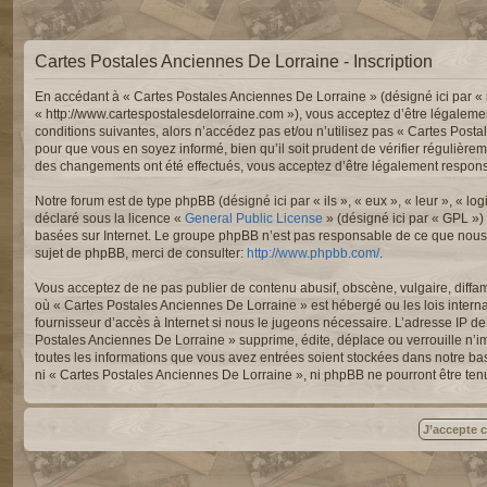
Cartes Postales Anciennes De Lorraine - Inscription
En accédant à « Cartes Postales Anciennes De Lorraine » (désigné ici par « 
« http://www.cartespostalesdelorraine.com »), vous acceptez d’être légaleme
conditions suivantes, alors n’accédez pas et/ou n’utilisez pas « Cartes Post
pour que vous en soyez informé, bien qu’il soit prudent de vérifier régulièr
des changements ont été effectués, vous acceptez d’être légalement responsa
Notre forum est de type phpBB (désigné ici par « ils », « eux », « leur », « 
déclaré sous la licence «
General Public License
» (désigné ici par « GPL »)
basées sur Internet. Le groupe phpBB n’est pas responsable de ce que nous
sujet de phpBB, merci de consulter:
http://www.phpbb.com/
.
Vous acceptez de ne pas publier de contenu abusif, obscène, vulgaire, diffam
où « Cartes Postales Anciennes De Lorraine » est hébergé ou les lois intern
fournisseur d’accès à Internet si nous le jugeons nécessaire. L’adresse IP 
Postales Anciennes De Lorraine » supprime, édite, déplace ou verrouille n’im
toutes les informations que vous avez entrées soient stockées dans notre ba
ni « Cartes Postales Anciennes De Lorraine », ni phpBB ne pourront être te