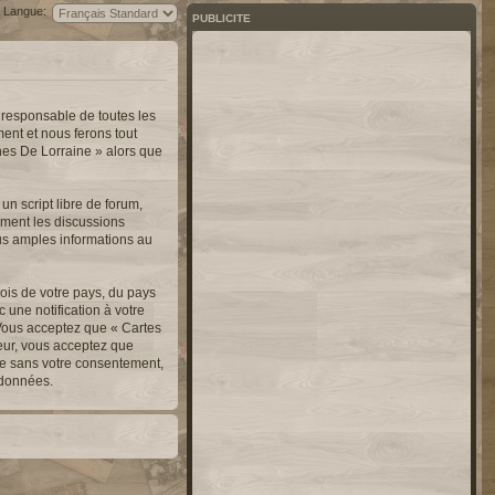
Langue:
PUBLICITE
 responsable de toutes les
ent et nous ferons tout
nnes De Lorraine » alors que
n script libre de forum,
lement les discussions
us amples informations au
ois de votre pays, du pays
une notification à votre
 Vous acceptez que « Cartes
teur, vous acceptez que
ie sans votre consentement,
 données.