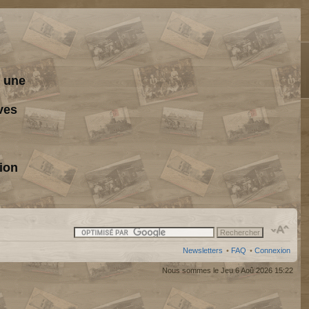
s une
ves
ion
Newsletters
•
FAQ
•
Connexion
Nous sommes le Jeu 6 Aoû 2026 15:22