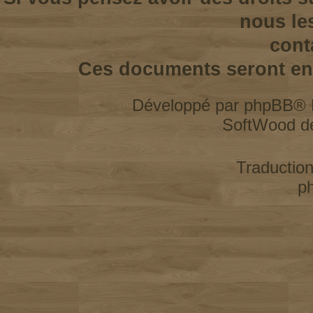
nous le
cont
Ces documents seront enl
Développé par
phpBB
® 
SoftWood d
Traductio
p