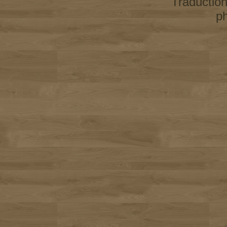
Traductio
p