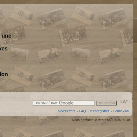
s une
ves
ion
Newsletters
•
FAQ
•
M’enregistrer
•
Connexion
Nous sommes le Ven 7 Aoû 2026 00:48