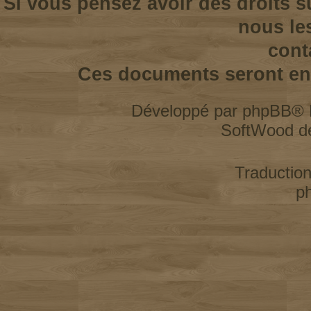
Si vous pensez avoir des droits s
nous le
cont
Ces documents seront enl
Développé par
phpBB
® 
SoftWood d
Traductio
p