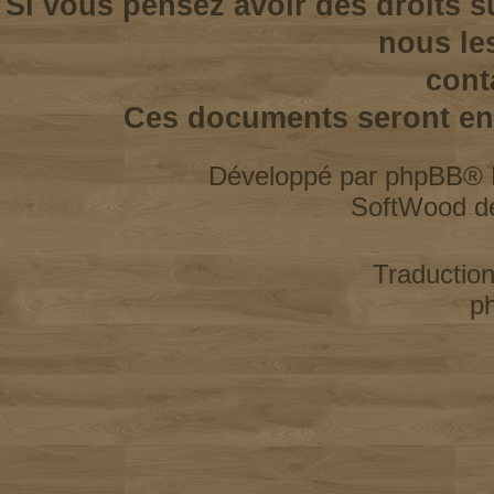
Si vous pensez avoir des droits s
nous le
cont
Ces documents seront enl
Développé par
phpBB
® 
SoftWood d
Traductio
p