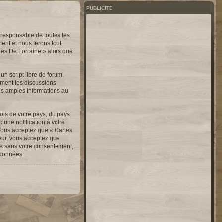
PUBLICITE
 responsable de toutes les
ent et nous ferons tout
nnes De Lorraine » alors que
n script libre de forum,
lement les discussions
us amples informations au
ois de votre pays, du pays
une notification à votre
 Vous acceptez que « Cartes
teur, vous acceptez que
ie sans votre consentement,
 données.