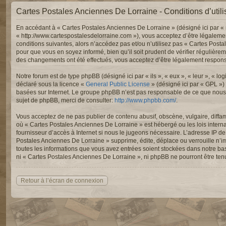
Cartes Postales Anciennes De Lorraine - Conditions d’utili
En accédant à « Cartes Postales Anciennes De Lorraine » (désigné ici par « 
« http://www.cartespostalesdelorraine.com »), vous acceptez d’être légaleme
conditions suivantes, alors n’accédez pas et/ou n’utilisez pas « Cartes Post
pour que vous en soyez informé, bien qu’il soit prudent de vérifier régulièr
des changements ont été effectués, vous acceptez d’être légalement responsa
Notre forum est de type phpBB (désigné ici par « ils », « eux », « leur », « 
déclaré sous la licence «
General Public License
» (désigné ici par « GPL »)
basées sur Internet. Le groupe phpBB n’est pas responsable de ce que nous
sujet de phpBB, merci de consulter:
http://www.phpbb.com/
.
Vous acceptez de ne pas publier de contenu abusif, obscène, vulgaire, diffam
où « Cartes Postales Anciennes De Lorraine » est hébergé ou les lois intern
fournisseur d’accès à Internet si nous le jugeons nécessaire. L’adresse IP 
Postales Anciennes De Lorraine » supprime, édite, déplace ou verrouille n’im
toutes les informations que vous avez entrées soient stockées dans notre ba
ni « Cartes Postales Anciennes De Lorraine », ni phpBB ne pourront être te
Retour à l’écran de connexion