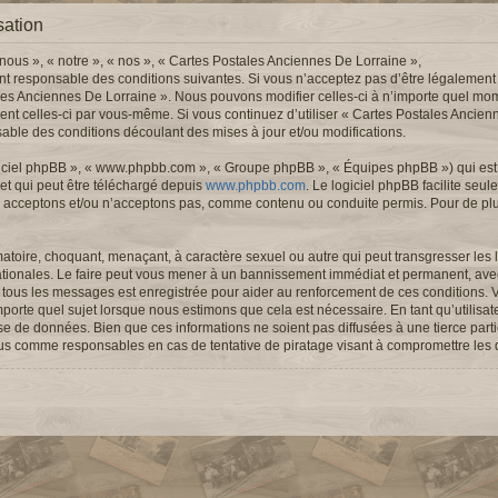
sation
nous », « notre », « nos », « Cartes Postales Anciennes De Lorraine »,
nt responsable des conditions suivantes. Si vous n’acceptez pas d’être légalement
ales Anciennes De Lorraine ». Nous pouvons modifier celles-ci à n’importe quel mom
ement celles-ci par vous-même. Si vous continuez d’utiliser « Cartes Postales Ancie
ble des conditions découlant des mises à jour et/ou modifications.
logiciel phpBB », « www.phpbb.com », « Groupe phpBB », « Équipes phpBB ») qui est u
 et qui peut être téléchargé depuis
www.phpbb.com
. Le logiciel phpBB facilite seu
 acceptons et/ou n’acceptons pas, comme contenu ou conduite permis. Pour de pl
atoire, choquant, menaçant, à caractère sexuel ou autre qui peut transgresser les l
ationales. Le faire peut vous mener à un bannissement immédiat et permanent, avec 
de tous les messages est enregistrée pour aider au renforcement de ces conditions.
porte quel sujet lorsque nous estimons que cela est nécessaire. En tant qu’utilisa
se de données. Bien que ces informations ne soient pas diffusées à une tierce part
nus comme responsables en cas de tentative de piratage visant à compromettre les