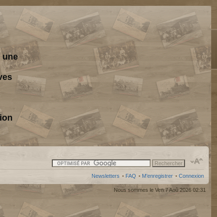
s une
ves
ion
Newsletters
•
FAQ
•
M’enregistrer
•
Connexion
Nous sommes le Ven 7 Aoû 2026 02:31